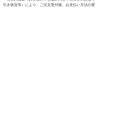
引き状況等）により、ご注文受付後、お支払い方法の変
更（クレジットカード・前入金）や、 ご注文をお断り
させていただく場合がございます。 あらかじめご了承
ください。
※商品ページ内に
『当商品はクレジットカードのお支払
いのみご注文を承ります。』
と表記が入っている商品
で、クレジットカード支払い以外の方法をお選びいただ
いた際は、 後日、担当者よりお支払い方法の変更連絡
をさせていただく場合がございます。
・お届け済みの商品のご入金が確認できない場合、次回
の商品をお送りできない場合がございます。
※上記の場合、当初のお届け予定が変更になる場合がご
ざいます。あらかじめご了承ください。
・一部地域（沖縄県および離島）は一ヵ所のお届けごと
に別途送料￥2,860（税込）を申し受けます。
・商品注文後お支払いに関する変更お問合わせにつきま
しては下記までお問合せください。
My Wine Clubお問い合わせ先
●電話：0120-107ｰ963 （受付時間 9:00～18:00）
※携帯電話からもご利用いただけます。（通話料 無料）