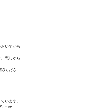
をおいてから
す。悪しから
確認くださ
しています。
cure