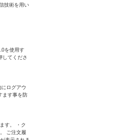
通信技術を用い
.0を使用す
を押してくださ
的にログアウ
すます事を防
ます。 ・ク
。 ご注文履
が表示される