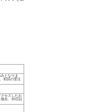
のみとなりま
、初回の受注
へアクセスしたお
た場合、30日以