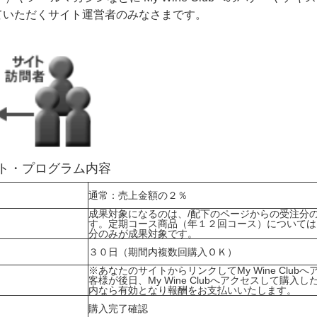
ていただくサイト運営者のみなさまです。
エイト・プログラム内容
通常：売上金額の２％
成果対象になるのは、/配下のページからの受注分
す。定期コース商品（年１２回コース）については
分のみが成果対象です。
３０日（期間内複数回購入ＯＫ）
※あなたのサイトからリンクしてMy Wine Club
客様が後日、My Wine Clubへアクセスして購入し
内なら有効となり報酬をお支払いいたします。
購入完了確認