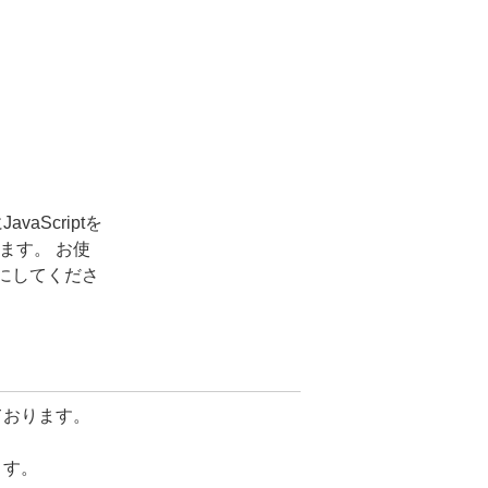
aScriptを
ます。 お使
」にしてくださ
ております。
ます。