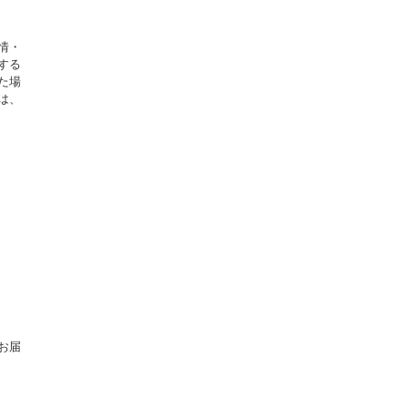
情・
する
た場
は、
お届