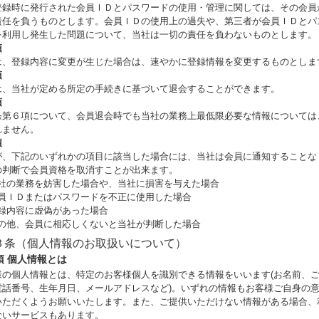
登録時に発行された会員ＩＤとパスワードの使用・管理に関しては、その会員
責任を負うものとします。会員ＩＤの使用上の過失や、第三者が会員ＩＤとパ
を利用し発生した問題について、当社は一切の責任を負わないものとします。
項
は、登録内容に変更が生じた場合は、速やかに登録情報を変更するものとしま
項
は、当社が定める所定の手続きに基づいて退会することができます。
項
条第６項について、会員退会時でも当社の業務上最低限必要な情報については
れません。
項
が、下記のいずれかの項目に該当した場合には、当社は会員に通知することな
の判断で会員資格を取消すことが出来ます。
 当社の業務を妨害した場合や、当社に損害を与えた場合
 会員ＩＤまたはパスワードを不正に使用した場合
 登録内容に虚偽があった場合
 その他、会員に相応しくないと当社が判断した場合
３条（個人情報のお取扱いについて）
項 個人情報とは
様の個人情報とは、特定のお客様個人を識別できる情報をいいます(お名前、
電話番号、生年月日、メールアドレスなど)。いずれの情報もお客様ご自身の
いただくようお願いいたします。また、ご提供いただけない情報がある場合、
ないサービスもあります。