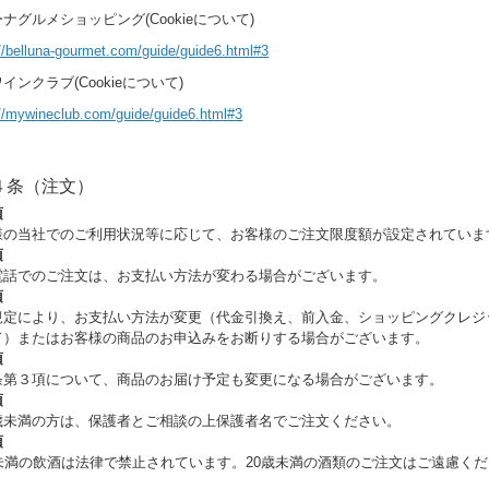
ナグルメショッピング(Cookieについて)
://belluna-gourmet.com/guide/guide6.html#3
インクラブ(Cookieについて)
://mywineclub.com/guide/guide6.html#3
４条（注文）
項
様の当社でのご利用状況等に応じて、お客様のご注文限度額が設定されていま
項
電話でのご注文は、お支払い方法が変わる場合がございます。
項
規定により、お支払い方法が変更（代金引換え、前入金、ショッピングクレジ
ド）またはお客様の商品のお申込みをお断りする場合がございます。
項
条第３項について、商品のお届け予定も変更になる場合がございます。
項
歳未満の方は、保護者とご相談の上保護者名でご注文ください。
項
歳未満の飲酒は法律で禁止されています。20歳未満の酒類のご注文はご遠慮くだ