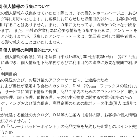
項 個人情報の収集について
様の個人情報を収集させていただく際には、その目的をホームページ上、ある
ログ等に明示いたします。お客様にお知らせした収集目的以外に、お客様の個
利用することはありません。また、収集にあたっては、適法かつ公正な手段を
います。 また、当社の営業行為に必要な情報を収集するために、アンケート
ことがありますが、収集したアンケートデータは、第三者に対して回答者個人
きる形で教えることはいたしません。
項 個人情報の利用目的について
は、個人情報の保護に関する法律（平成15年5月30日法律第57号）（以下「法
）に基づき、個人情報を下記業務ならびに利用目的の達成に必要な範囲で利用
す。
）利用目的
品の発送および、お届け後のアフターサービス、ご連絡のため
社および当社が指定する会社のカタログ、ＤＭ、試供品、ファックスの送付お
品、サービスに関する情報の提供、商品ご案内のためのアウトバウンド、取引
与信管理、回収管理、債権管理、その他生活提案に関する営業活動等のため
ーケティングおよび販売促進、商品企画のための統計データ作成(個人は識別
)
社が厳選する他社のカタログ、ＤＭ等のご案内（送付の際、お客様の個人情報
提供されません。）
社の「ベルーナハッピーポイント」の商品交換を契約した企業とのポイント交
行うため