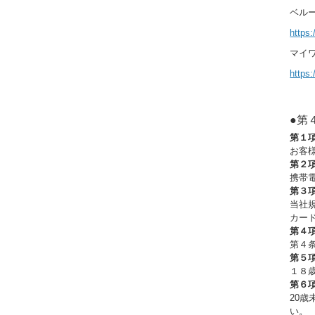
ベルー
https
マイワ
https
●第
第１
お客
第２
携帯
第３
当社
カー
第４
第４
第５
１８
第６
20
い。