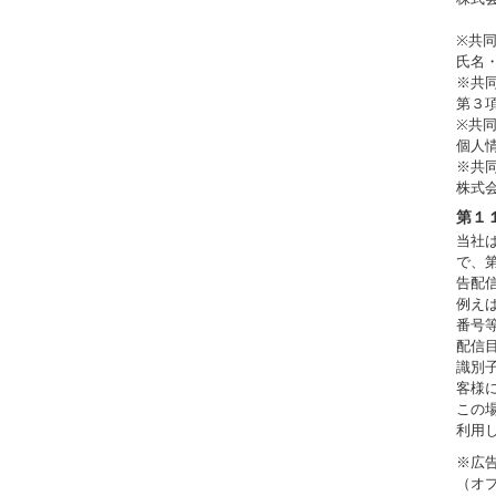
※共
氏名
※共
第３
※共
個人
※共
株式
第１
当社
で、
告配
例え
番号
配信
識別
客様
この
利用
※広
（オ