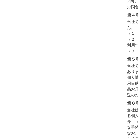
※尚
お問
第４
当社
ん。
（１
（２
利用
（３
第５
当社
あり
個人
用目
品お
送の
第６
当社
る個
停止
な手
なお