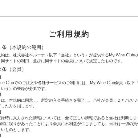
ご利用規約
１条（本規約の範囲）
約は、株式会社ベルーナ（以下「当社」という）が提供するMy Wine Club
、同サイトの利用、並びに同サイトの会員について規定したものです。
２条（会員）
項
Wine Clubでのご注文や各種サービスのご利用には、My Wine Club会員（以下
という）の登録が必要です。
項
とは、本規約に同意し、所定の入会手続きを完了し、当社が会員ＩＤとパスワ
行した方を指します。
項
登録時に入力された情報については、全て正しい情報であると当社は判断しま
内容に誤りがあったことにより会員に不利益が生じましても、当社は一切の責
ないものとします。
項