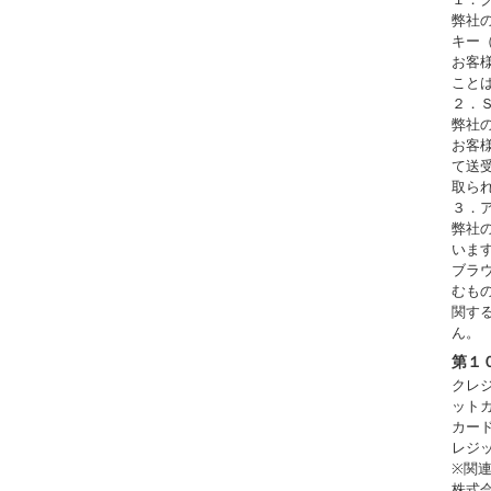
弊社
キー
お客
こと
２．
弊社
お客
て送
取ら
３．
弊社
いま
ブラ
むも
関す
ん。
第１
クレ
ット
カー
レジ
※関
株式