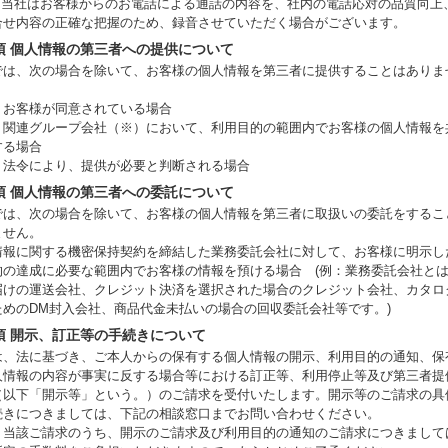
、当社はお客様からのお電話による通話の内容を、社内の電話応対の品質向上
合せ内容の正確な把握のため、録音させていただく場合がございます。
項 個人情報の第三者への提供について
では、次の場合を除いて、お客様の個人情報を第三者に提供することはありま
）お客様が同意されている場合
）関連グループ会社（※）において、利用目的の範囲内でお客様の個人情報を
する場合
）法令により、提供が必要と判断される場合
項 個人情報の第三者への委託について
では、次の場合を除いて、お客様の個人情報を第三者に取扱いの委託をするこ
ません。
情報に関する機密保持契約を締結した業務委託会社に対して、お客様に明示し
的の達成に必要な範囲内でお客様の情報を預ける場合 (例：業務委託会社と
届けの運送会社、クレジット決済を選択された場合のクレジット会社、カタロ
ためのDM封入会社、商品代金未払いの場合の回収委託会社等です。)
項 開示、訂正等の手続きについて
は、法に基づき、ご本人からの保有する個人情報の開示、利用目的の通知、保
人情報の内容が事実に反する場合等における訂正等、利用停止等及び第三者提
（以下「開示等」という。）のご請求を受付いたします。開示等のご請求の具
続きにつきましては、下記の相談窓口までお問い合わせください。
、当該ご請求のうち、開示のご請求及び利用目的の通知のご請求につきまして