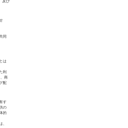
、及び
せ
共同
とは
た利
は、商
グ配
有す
供の
体的
は、