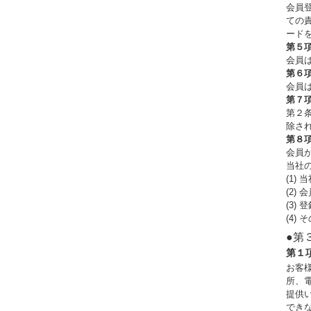
会員
ての
ード
第５
会員
第６
会員
第７
第２
除さ
第８
会員
当社
(1)
(2)
(3)
(4)
●第
第１
お客
所、
提供
でき