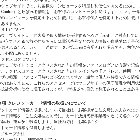
のウェブサイトでは、お客様のコンピュータを特定し利便性を高めるために、
（Cookie）と呼ばれる情報を、お客様のコンピュータに送ります。クッキー
様のコンピュータを特定するために使用し、お客様個人を特定するために使用
はありません。
ＳＳＬについて
のウェブサイトは、お客様の個人情報を保護するために「SSL」に対応してい
様が入力される名前や住所あるいは電話番号などの個人情報が自動的に暗号化
受信されるため、万が一、送信データが第三者に傍受された場合でも、内容が
れる心配はありません。
アクセスログについて
のウェブサイトでは、アクセスされた方の情報をアクセスログという形で記録
す。アクセスログは、アクセスされた方のドメイン名やIPアドレス、使用して
ウザの種類、アクセス日時などが含まれますが、通常は個人を特定できる情報
のではありません。これらのアクセスログはウェブサイトの保守管理や利用状
る統計分析のために活用されますが、それ以外の目的で利用されることはあり
０項 クレジットカード情報の取扱いについて
ジットカード情報の取扱いについて当社は、お客様がご注文時に入力されたク
カード情報を、ご注文処理と同時に、カード決済代行事業者を通じて各クレジ
ド会社に速やかに転送します。当社内では、お客様のク
ットカード情報を保持しません。
連グループ会社
会社オージオ 、 株式会社リフレ