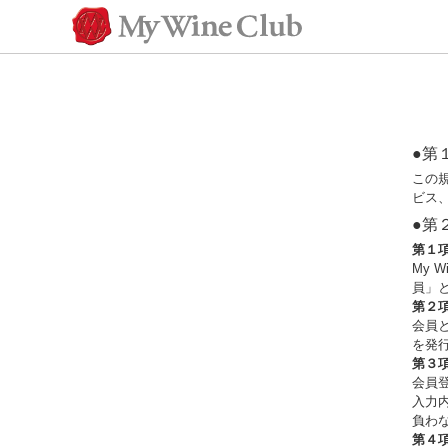
●第
この規
ビス
●第
第１
My 
員」
第２
会員
を発
第３
会員
入力
負わ
第４