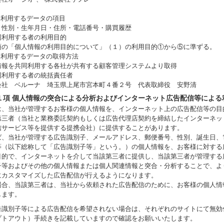
同利用するデータの項目
・性別・生年月日・住所・電話番号・購買履歴
同利用する者の利用目的
項の「個人情報の利用目的について」（１）の利用目的①から⑤に準ずる。
同利用するデータの取得方法
情報を共同利用する各社が共有する顧客管理システムより取得
同利用する者の統括責任者
会社 ベルーナ 埼玉県上尾市宮本町４番２号 代表取締役 安野清
１項 個人情報の突合による分析およびインターネット広告配信等による
は、当社が管理するお客様の個人情報を、インターネット上の広告配信等の目
第三者（当社と業務委託契約もしくは広告代理店契約を締結したインターネッ
信サービス等を提供する提携会社）に提供することがあります。
ば、当社が管理する広告識別子、メールアドレス、郵便番号、性別、誕生日、
等（以下総称して「広告識別子等」という。）の個人情報を、お客様に対する
目的で、インターネットを介して当該第三者に提供し、当該第三者が管理する
子等およびその他の個人情報または個人関連情報と突合・分析することで、よ
にカスタマイズした広告配信が行えるようになります。
場合、当該第三者は、当社から依頼された広告配信のために、お客様の個人情
します。
告識別子等による広告配信を希望されない場合は、それぞれのサイトにて無効
プトアウト）手続きを記載していますので確認をお願いいたします。