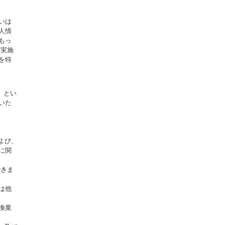
いは
人情
もっ
を実施
を特
」とい
いた
よび、
に関
できま
は他
換業