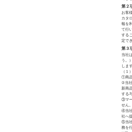
第２
お客
カタ
報を
て行
する
定で
第３
当社
う。
しま
（１
①商
②当
新商
する
③マ
せん。
④当
社へ
⑤当
務を