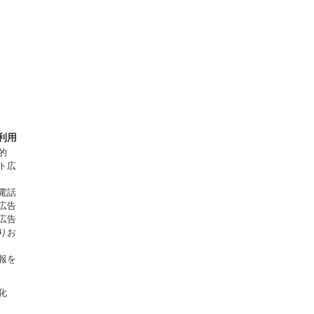
利用
的
ト広
電話
広告
広告
りお
報を
化