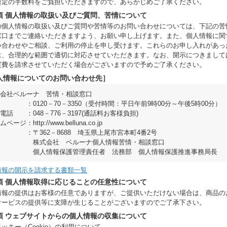
所定の手数料をご負担いただきますので、あらかじめご了承ください。
項 個人情報の取扱い及びご質問、苦情について
の個人情報の取扱い及びご質問や苦情等のお問い合わせについては、下記の苦
窓口までご連絡いただきますよう、お願い申し上げます。また、個人情報に関
い合わせやご相談、ご利用の停止を申し受けます。これらのお申し入れがあっ
は、合理的な範囲で適切に対応させていただきます。なお、開示につきまして
実費を請求させていただく場合がございますので予めご了承ください。
人情報についてのお問い合わせ先］
式会社ベルーナ 苦情・相談窓口
話
：
0120－70－3350（受付時間：平日午前9時00分～午後5時00分）
帯電話
：
048－776－3197(通話料お客様負担)
ームページ
：
http://www.belluna.co.jp
所
：
〒362－8688 埼玉県上尾市宮本町4番2号
株式会社 ベルーナ個人情報苦情・相談窓口
個人情報保護管理責任者 法務部 個人情報保護推進事務局長
情報の開示を請求する書類一覧
項 個人情報取得に応じることの任意性について
情報の提供はお客様の任意でありますが、ご提供いただけない場合は、商品の
サービスの提供等に支障が生じることがございますのでご了承下さい。
項 ウェブサイトからの個人情報の収集について
ッキー（Cookie）の利用について