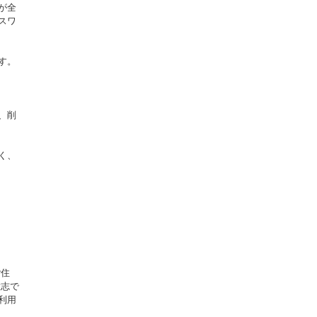
が全
スワ
す。
、削
く、
ご住
意志で
利用