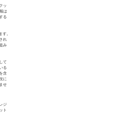
クッ
情報は
する
ます。
され
盗み
して
いる
を含
況に
ませ
レジ
ット