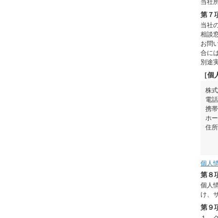
当社
第７
当社
相談
お問
合に
別途
［個
株
電
携
ホ
住
個人
第８
個人
け、
第９
１．ク