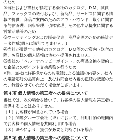
のため
②当社および当社が指定する会社のカタログ、ＤＭ、試供
品、ファックスの送付および、新商品、サービスに関する情
報の提供、商品ご案内のためのアウトバウンド、取引に関す
る与信管理、回収管理、債権管理、その他生活提案に関する
営業活動等のため
③マーケティングおよび販売促進、商品企画のための統計デ
ータ作成(個人は識別できません。)
④当社が厳選する他社のカタログ、ＤＭ等のご案内（送付の
際、お客様の個人情報は他社へ提供されません。）
⑤当社の「ベルーナハッピーポイント」の商品交換を契約し
た企業とのポイント交換業務を行うため
※尚、当社はお客様からのお電話による通話の内容を、社内
の電話応対の品質向上、及びお問合せ内容の正確な把握のた
め、録音させていただく場合がございます。
第４項 個人情報の第三者への提供について
当社では、次の場合を除いて、お客様の個人情報を第三者に
提供することはありません。
（１）お客様が同意されている場合
（２）関連グループ会社（※）において、利用目的の範囲内
でお客様の個人情報を共同利用する場合
（３）法令により、提供が必要と判断される場合
第５項 個人情報の第三者への委託について