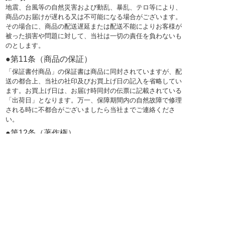
地震、台風等の自然災害および動乱、暴乱、テロ等により、
商品のお届けが遅れる又は不可能になる場合がございます。
その場合に、商品の配送遅延または配送不能によりお客様が
被った損害や問題に対して、当社は一切の責任を負わないも
のとします。
●第11条（商品の保証）
「保証書付商品」の保証書は商品に同封されていますが、配
送の都合上、当社の社印及びお買上げ日の記入を省略してい
ます。お買上げ日は、お届け時同封の伝票に記載されている
「出荷日」となります。万一、保障期間内の自然故障で修理
される時に不都合がございましたら当社までご連絡くださ
い。
●第12条（著作権）
My Wine Clubに記載された全ての内容（画像・音声・文章
等）の著作権は、株式会社ベルーナに帰属します。これらの
情報を当社の許可無く使用、転載することを禁じます。
●第13条（禁止行為）
第１項
お客様は、My Wine Clubにおいて、次の行為を行なっては
ならないものとします。
(1) 大量に注文し、キャンセルをする等、当社サービスの運