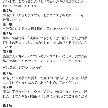
ざいます。この場合は売り切れの旨ハガキや電話またはメー
ルにてご連絡いたします。
第５項
商品により異なりますので、お手数ですが各商品ページをご
確認ください。
第６項
当社商品のお届けは日本国内に限らせていただきます。
第７項
離島・遠隔地等一部地域につきましては、配送上または商品
特性上の理由により、商品のお届けをお断りする場合がござ
います。
第８項
画面の見え方や、パソコンのディスプレイにより、実際の商
品とは異なった色やデザインに見えることがございます。
●第６条（交換・返品）
第１項
食品という商品の性質上、お客様のご都合による交換・返品
はお受けできませんので、あらかじめご了承ください。
第２項
商品に不具合があり、交換・返品をご希望される場合は、恐
れ入りますが商品到着後８日以内にお電話にてご連絡くださ
い。
第３項