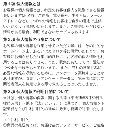
第１項 個人情報とは
お客様の個人情報とは、特定のお客様個人を識別できる情報
をいいます(お名前、ご住所、電話番号、生年月日、メール
アドレスなど)。いずれの情報もお客様ご自身の意志で提供
いただくようお願いいたします。また、ご提供いただけない
情報がある場合、利用できないサービスもあります。
第２項 個人情報の収集について
お客様の個人情報を収集させていただく際には、その目的を
ホームページ上、あるいはカタログ等に明示いたします。お
客様にお知らせした収集目的以外に、お客様の個人情報を利
用することはありません。また、収集にあたっては、適法か
つ公正な手段をもって行います。 また、当社の営業行為に
必要な情報を収集するために、アンケートを実施することが
ありますが、収集したアンケートデータは、第三者に対して
回答者個人を特定できる形で教えることはいたしません。
第３項 個人情報の利用目的について
当社は、個人情報の保護に関する法律（平成15年5月30日法
律第57号）（以下「法」という。）に基づき、個人情報を下
記業務ならびに利用目的の達成に必要な範囲で利用いたしま
す。
（１）利用目的
①商品の発送および、お届け後のアフターサービス、ご連絡