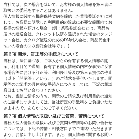
当社では、次の場合を除いて、お客様の個人情報を第三者に
取扱いの委託をすることはありません。
個人情報に関する機密保持契約を締結した業務委託会社に対
して、お客様に明示した利用目的の達成に必要な範囲内でお
客様の情報を預ける場合 (例：業務委託会社とは、商品お
届けの運送会社、クレジット決済を選択された場合のクレジ
ット会社、カタログ配送のためのDM封入会社、商品代金未
払いの場合の回収委託会社等です。)
第６項 開示、訂正等の手続きについて
当社は、法に基づき、ご本人からの保有する個人情報の開
示、利用目的の通知、保有する個人情報の内容が事実に反す
る場合等における訂正等、利用停止等及び第三者提供の停止
（以下「開示等」という。）のご請求を受付いたします。開
示等のご請求の具体的な手続きにつきましては、下記の相談
窓口までお問い合わせください。
なお、当該ご請求のうち、開示のご請求及び利用目的の通知
のご請求につきましては、当社所定の手数料をご負担いただ
きますので、あらかじめご了承ください。
第７項 個人情報の取扱い及びご質問、苦情について
当社の個人情報の取扱い及びご質問や苦情等のお問い合わせ
については、下記の苦情・相談窓口までご連絡いただきます
よう、お願い申し上げます。また、個人情報に関するお問い