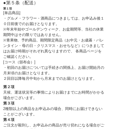
●第５条（配送）
第１項
[単品商品]
・グルメ・フラワー・酒商品につきましては、お申込み後１
０日前後でのお届けとなります。
※年末年始やゴールデンウィーク、お盆期間等、当社の休業
期間中はその限りではありません。
※青果物、予約商品、期間限定商品（お中元・お歳暮・バレ
ンタイン・母の日・クリスマス・おせちなど）につきまして
はお届け時期がそれぞれ異なりますので、 各商品ページを
ご確認ください。
[コース（頒布会）]
・初回のお届けについては手続きの関係上、お届け開始月の
月末頃のお届けとなります。
２回目以降毎月中旬から月末までのお届けとなります。
第２項
天候、運送状況等の事情によりお届けまでにお時間がかかる
場合がございます。
第３項
2種類以上の商品をお申込みの場合、同時にお届けできない
ことがございます。
第４項
ご注文が殺到し、お申込みの商品が売り切れになる場合がご