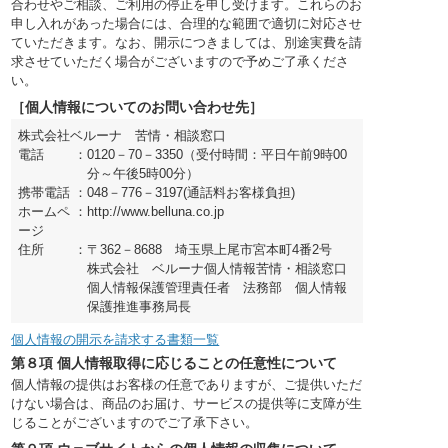
合わせやご相談、ご利用の停止を申し受けます。これらのお
申し入れがあった場合には、合理的な範囲で適切に対応させ
ていただきます。なお、開示につきましては、別途実費を請
求させていただく場合がございますので予めご了承くださ
い。
［個人情報についてのお問い合わせ先］
株式会社ベルーナ 苦情・相談窓口
電話
：
0120－70－3350（受付時間：平日午前9時00
分～午後5時00分）
携帯電話
：
048－776－3197(通話料お客様負担)
ホームペ
：
http://www.belluna.co.jp
ージ
住所
：
〒362－8688 埼玉県上尾市宮本町4番2号
株式会社 ベルーナ個人情報苦情・相談窓口
個人情報保護管理責任者 法務部 個人情報
保護推進事務局長
個人情報の開示を請求する書類一覧
第８項 個人情報取得に応じることの任意性について
個人情報の提供はお客様の任意でありますが、ご提供いただ
けない場合は、商品のお届け、サービスの提供等に支障が生
じることがございますのでご了承下さい。