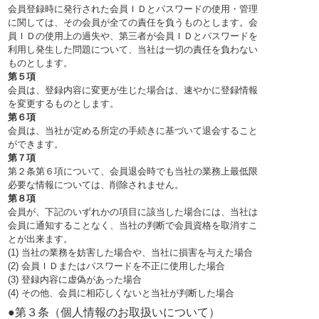
会員登録時に発行された会員ＩＤとパスワードの使用・管理
に関しては、その会員が全ての責任を負うものとします。会
員ＩＤの使用上の過失や、第三者が会員ＩＤとパスワードを
利用し発生した問題について、当社は一切の責任を負わない
ものとします。
第５項
会員は、登録内容に変更が生じた場合は、速やかに登録情報
を変更するものとします。
第６項
会員は、当社が定める所定の手続きに基づいて退会すること
ができます。
第７項
第２条第６項について、会員退会時でも当社の業務上最低限
必要な情報については、削除されません。
第８項
会員が、下記のいずれかの項目に該当した場合には、当社は
会員に通知することなく、当社の判断で会員資格を取消すこ
とが出来ます。
(1) 当社の業務を妨害した場合や、当社に損害を与えた場合
(2) 会員ＩＤまたはパスワードを不正に使用した場合
(3) 登録内容に虚偽があった場合
(4) その他、会員に相応しくないと当社が判断した場合
●第３条（個人情報のお取扱いについて）