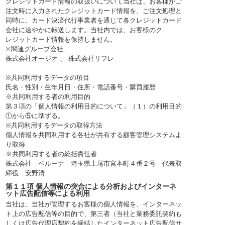
クレジットカード情報の取扱いについて当社は、お客様がご
注文時に入力されたクレジットカード情報を、ご注文処理と
同時に、カード決済代行事業者を通じて各クレジットカード
会社に速やかに転送します。当社内では、お客様のク
レジットカード情報を保持しません。
※関連グループ会社
株式会社オージオ 、 株式会社リフレ
※共同利用するデータの項目
氏名・性別・生年月日・住所・電話番号・購買履歴
※共同利用する者の利用目的
第３項の「個人情報の利用目的について」（１）の利用目的
①から⑤に準ずる。
※共同利用するデータの取得方法
個人情報を共同利用する各社が共有する顧客管理システムよ
り取得
※共同利用する者の統括責任者
株式会社 ベルーナ 埼玉県上尾市宮本町４番２号 代表取
締役 安野清
第１１項 個人情報の突合による分析およびインターネ
ット広告配信等による利用
当社は、当社が管理するお客様の個人情報を、インターネッ
ト上の広告配信等の目的で、第三者（当社と業務委託契約も
しくは広告代理店契約を締結したインターネット広告配信サ