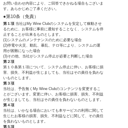
お問い合わせ内容により、ご回答できかねる場合もございま
す。あらかじめご了承ください。
●第10条（免責）
第１項
当社はMy Wine Clubのシステムを安定して稼動させ
るために、お客様に事前に通知することなく、システムを停
止することが出来るものとします。
(1)システムのメンテナンスのために必要な場合
(2)停電や火災、動乱、暴乱、テロ等により、システムの運
用が困難になった場合
(3)その他、当社がシステム停止が必要と判断した場合
第２項
第１０条第１項について、システム停止に伴い、お客様に損
害、損失、不利益が生じましても、当社はその責任を負わな
いものとします。
第３項
当社は、予告無くMy Wine Clubのコンテンツを変更するこ
とがございます。変更に伴い、お客様に損害、損失、不利益
が生じましても、当社はその責任を負わないものとします。
第４項
当社は、いかなる場合においても本サービスの利用に関して
生じたお客様の損害、損失、不利益などに関して、その責任
を負わないものとします。
第５項