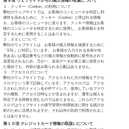
第９項 ウェブサイトからの個人情報の収集について
１．クッキー（Cookie）の利用について
弊社のウェブサイトでは、お客様のコンピュータを特定し利
便性を高めるために、クッキー（Cookie）と呼ばれる情報
を、お客様のコンピュータに送ります。クッキー情報はお客
様のコンピュータを特定するために使用し、お客様個人を特
定するために使用することはありません。
２．ＳＳＬについて
弊社のウェブサイトは、お客様の個人情報を保護するために
「SSL」に対応しています。 お客様が入力される名前や住
所あるいは電話番号などの個人情報が自動的に暗号化されて
送受信されるため、万が一、送信データが第三者に傍受され
た場合でも、内容が盗み取られる心配はありません。
３．アクセスログについて
弊社のウェブサイトでは、アクセスされた方の情報をアクセ
スログという形で記録しています。アクセスログは、アクセ
スされた方のドメイン名やIPアドレス、使用しているブラウ
ザの種類、アクセス日時などが含まれますが、通常は個人を
特定できる情報を含むものではありません。これらのアクセ
スログはウェブサイトの保守管理や利用状況に関する統計分
析のために活用されますが、それ以外の目的で利用されるこ
とはありません。
第１０項 クレジットカード情報の取扱いについて