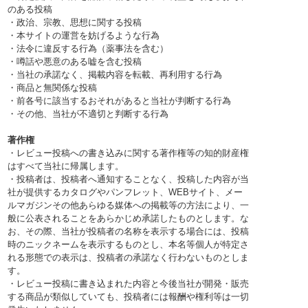
のある投稿
・政治、宗教、思想に関する投稿
・本サイトの運営を妨げるような行為
・法令に違反する行為（薬事法を含む）
・噂話や悪意のある嘘を含む投稿
・当社の承諾なく、掲載内容を転載、再利用する行為
・商品と無関係な投稿
・前各号に該当するおそれがあると当社が判断する行為
・その他、当社が不適切と判断する行為
著作権
・レビュー投稿への書き込みに関する著作権等の知的財産権
はすべて当社に帰属します。
・投稿者は、投稿者へ通知することなく、投稿した内容が当
社が提供するカタログやパンフレット、WEBサイト、メー
ルマガジンその他あらゆる媒体への掲載等の方法により、一
般に公表されることをあらかじめ承諾したものとします。な
お、その際、当社が投稿者の名称を表示する場合には、投稿
時のニックネームを表示するものとし、本名等個人が特定さ
れる形態での表示は、投稿者の承諾なく行わないものとしま
す。
・レビュー投稿に書き込まれた内容と今後当社が開発・販売
する商品が類似していても、投稿者には報酬や権利等は一切