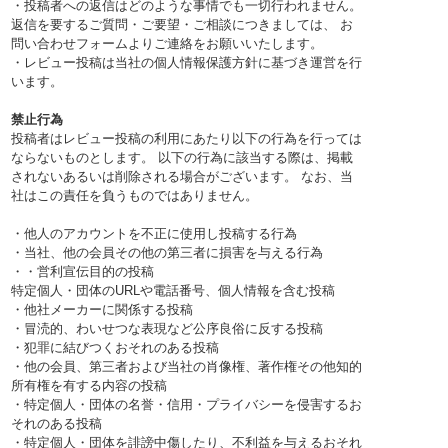
・投稿者への返信はどのような事情でも一切行われません。
返信を要するご質問・ご要望・ご相談につきましては、 お
問い合わせフォームよりご連絡をお願いいたします。
・レビュー投稿は当社の個人情報保護方針に基づき運営を行
います。
禁止行為
投稿者はレビュー投稿の利用にあたり以下の行為を行っては
ならないものとします。 以下の行為に該当する際は、掲載
されないあるいは削除される場合がございます。 なお、当
社はこの責任を負うものではありません。
・他人のアカウントを不正に使用し投稿する行為
・当社、他の会員その他の第三者に損害を与える行為
・・営利宣伝目的の投稿
特定個人・団体のURLや電話番号、個人情報を含む投稿
・他社メーカーに関係する投稿
・冒涜的、わいせつな表現など公序良俗に反する投稿
・犯罪に結びつくおそれのある投稿
・他の会員、第三者および当社の肖像権、著作権その他知的
所有権を有する内容の投稿
・特定個人・団体の名誉・信用・プライバシーを侵害するお
それのある投稿
・特定個人・団体を誹謗中傷したり、不利益を与えるおそれ