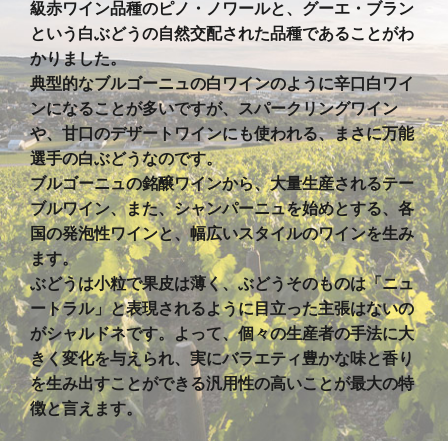
級赤ワイン品種のピノ・ノワールと、グーエ・ブラン
という白ぶどうの自然交配された品種であることがわ
かりました。
典型的なブルゴーニュの白ワインのように辛口白ワイ
ンになることが多いですが、スパークリングワイン
や、甘口のデザートワインにも使われる、まさに万能
選手の白ぶどうなのです。
ブルゴーニュの銘醸ワインから、大量生産されるテー
ブルワイン、また、シャンパーニュを始めとする、各
国の発泡性ワインと、幅広いスタイルのワインを生み
ます。
ぶどうは小粒で果皮は薄く、ぶどうそのものは「ニュ
ートラル」と表現されるように目立った主張はないの
がシャルドネです。よって、個々の生産者の手法に大
きく変化を与えられ、実にバラエティ豊かな味と香り
を生み出すことができる汎用性の高いことが最大の特
徴と言えます。