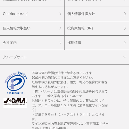
Cookieについて
個人情報保護方針
個人情報の取扱い
投資家情報（IR）
会社案内
採用情報
グループサイト
20歳未満の飲酒は法律で禁止されています。
20歳未満の酒類のご注文はご遠慮ください。
妊娠中や授乳期の飲酒は、胎児・乳児の発育に影響を
与えるおそれがあります。
（株）ベルーナは通信販売酒類小売免許を付与されて
います。 輸入業者（株）ベルーナ
お届けするワインは、特に記載のない商品に関して
は、アルコール度数１５％未満（酒精強化ワインを除
く）
・容量７５０ｍｌ（ハーフは３７５ｍｌ）となりま
す。
ワイン通販国内売上高17年連続No.1 ※東京商工リサー
チ調べ（2008~2024年度）