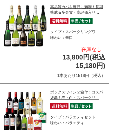
高品質カバを贅沢に満喫！長期
熟成＆多金賞・高評価入り…
タイプ：スパークリングワ…
味わい：辛口
在庫なし
13,800円(税込
15,180円)
1本あたり1518円（税込）
ボックスワイン２箱付！コスパ
抜群！赤・白・スパークリ…
タイプ：バラエティセット
味わい：バラエティ