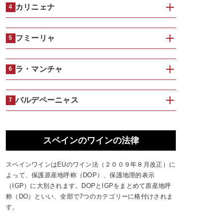
カリニェナ
4
フミーリャ
5
ラ・マンチャ
6
バルデペーニャス
7
スペインのワインの法律
スペインワインはEUのワイン法（２００９年８月改正）に
よって、保護原産地呼称（DOP）、保護地理的表示
（IGP）に大別されます。DOPとIGPをまとめて原産地呼
称（DO）といい、全部で7つのカテゴリーに格付けされま
す。