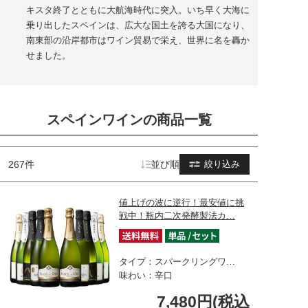
キスタ終了とともに大航海時代に突入。いち早く大海に
乗り出したスペインは、広大な国土を誇る大国になり、
南東部の沿岸都市はワイン貿易で栄え、世界に名を轟か
せました。
スペインワインの商品一覧
267件
並び順
絞り込み
値上げの波に逆行！最安値に挑
戦中！瓶内二次発酵製法カ…
タイプ：スパークリングワ…
味わい：辛口
7,480円(税込