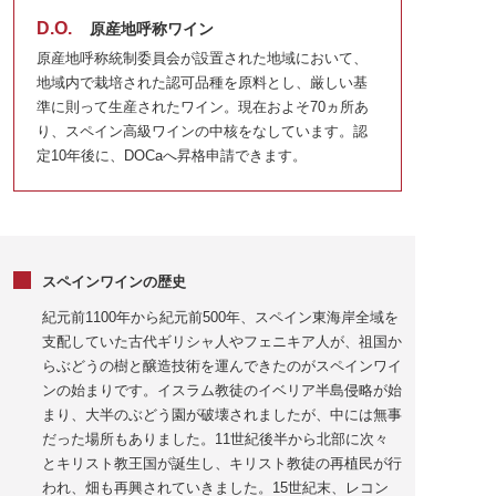
D.O.
原産地呼称ワイン
原産地呼称統制委員会が設置された地域において、
地域内で栽培された認可品種を原料とし、厳しい基
準に則って生産されたワイン。現在およそ70ヵ所あ
り、スペイン高級ワインの中核をなしています。認
定10年後に、DOCaへ昇格申請できます。
スペインワインの歴史
紀元前1100年から紀元前500年、スペイン東海岸全域を
支配していた古代ギリシャ人やフェニキア人が、祖国か
らぶどうの樹と醸造技術を運んできたのがスペインワイ
ンの始まりです。イスラム教徒のイベリア半島侵略が始
まり、大半のぶどう園が破壊されましたが、中には無事
だった場所もありました。11世紀後半から北部に次々
とキリスト教王国が誕生し、キリスト教徒の再植民が行
われ、畑も再興されていきました。15世紀末、レコン