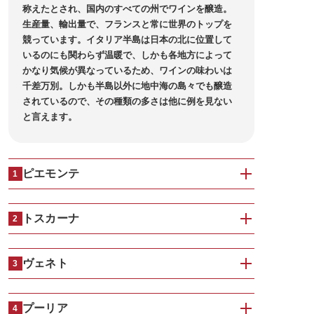
称えたとされ、国内のすべての州でワインを醸造。
生産量、輸出量で、フランスと常に世界のトップを
競っています。イタリア半島は日本の北に位置して
いるのにも関わらず温暖で、しかも各地方によって
かなり気候が異なっているため、ワインの味わいは
千差万別。しかも半島以外に地中海の島々でも醸造
されているので、その種類の多さは他に例を見ない
と言えます。
ピエモンテ
1
トスカーナ
2
ヴェネト
3
プーリア
4