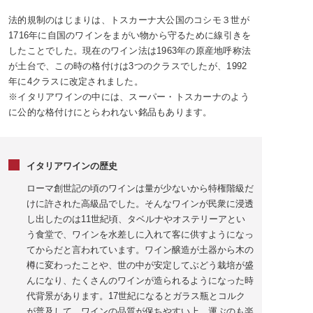
法的規制のはじまりは、トスカーナ大公国のコシモ３世が
1716年に自国のワインをまがい物から守るために線引きを
したことでした。現在のワイン法は1963年の原産地呼称法
が土台で、この時の格付けは3つのクラスでしたが、1992
年に4クラスに改定されました。
※イタリアワインの中には、スーパー・トスカーナのよう
に公的な格付けにとらわれない銘品もあります。
イタリアワインの歴史
ローマ創世記の頃のワインは量が少ないから特権階級だ
けに許された高級品でした。そんなワインが民衆に浸透
し出したのは11世紀頃、タベルナやオステリーアとい
う食堂で、ワインを水差しに入れて客に供すようになっ
てからだと言われています。ワイン醸造が土器から木の
樽に変わったことや、世の中が安定してぶどう栽培が盛
んになり、たくさんのワインが造られるようになった時
代背景があります。17世紀になるとガラス瓶とコルク
が普及して、ワインの品質が保ちやすい上、運ぶのも楽