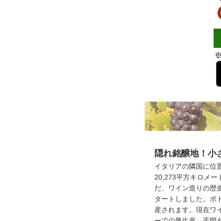
隠れ銘醸地！小
イタリアの隣国に位
20,273平方キロ
だ、ワイン造りの歴史
タートしました。ポ
産されます。現在ワイ
ーで少量生産。手間