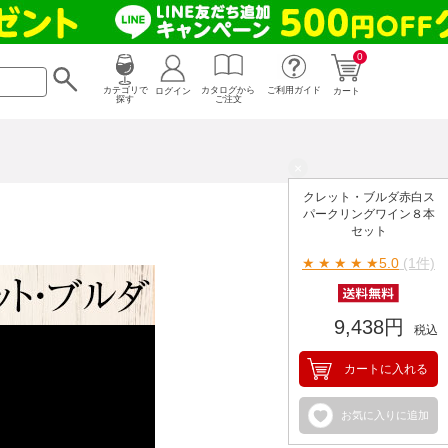
0
カタログから
ログイン
カテゴリで
ご利用ガイド
カート
ご注文
探す
×
クレット・ブルダ赤白ス
パークリングワイン８本
セット
★
★
★
★
★
5.0
(1件)
9,438円
税込
カートに入れる
お気に入りに追加