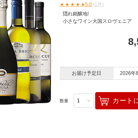
★
★
★
★
★
5.0
(1件)
隠れ銘醸地!
小さなワイン大国スロヴェニア
8
お届け予定日
2026年
カート
数量