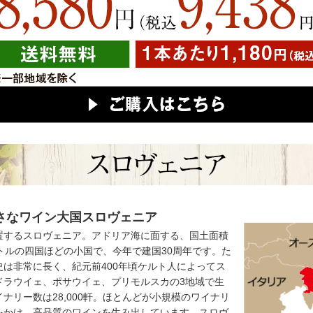
さなワイン大国スロヴェニア
置するスロヴェニア。アドリア海に面する、国土面積
メートルの四国ほどの小国で、今年で建国30周年です。た
は非常に長く、紀元前400年頃ケルト人によってス
ドラウイェ、ポサウイェ、プリモルスカの3地域で生
ナリー数は28,000軒。ほとんどが小規模のワイナリ
をかけ、高品質のワインを生み出しています。スロヴ