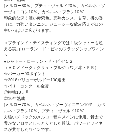
[メルロー60％、プティ・ヴェルド20％、カベルネ・ソ
ーヴィニヨン10％、カベルネ・フラン10％]
印象的な深く濃い赤紫色。完熟カシス、甘草、樽の香
りに、力強いタンニン。ジューシーな飲み応えが口の
中いっぱいに広がります。
＜ブラインド・テイスティングでは１級シャトーも超
える実力!ローラン・ド・ビィのフラッグシップワイン
＞
●シャトー・ローラン・ド・ビィ’１２
（ＡＣメドック：クリュ・ブルジョワ／赤・ＦＢ）
☆パーカー90ポイント
☆2018バリューボルドー100選出
☆パリ・コンクール金賞
◎樽熟18ヵ月
◎10年熟成
[メルロー70％、カベルネ・ソーヴィニヨン10％、カベ
ルネ・フラン10％、プティ・ヴェルド10％]
力強いメドックのメルロー種をメインに使用。骨太で
豊かなアロマとしっとりとした旨味。パワーとフィネ
スが共存したワインです。