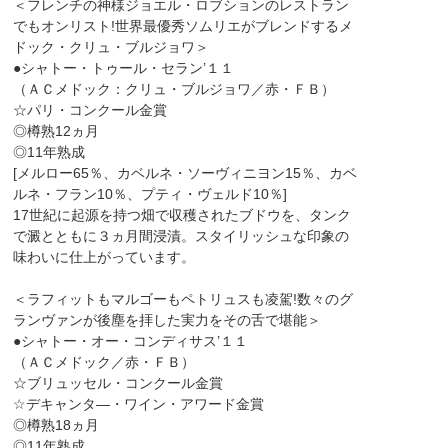
＜フレンチの神様ジョエル・ロブションのレストラン
でもオンリスト!世界最優秀ソムリエがブレンドするメ
ドック・クリュ・ブルジョワ＞
●シャトー・トゥール・セラン’１１
（ＡＣメドック：クリュ・ブルジョワ／赤・ＦＢ）
☆パリ・コンクール金賞
◎樽熟12ヵ月
◎11年熟成
[メルロー65％、カベルネ・ソーヴィニヨン15％、カベ
ルネ・フラン10％、プティ・ヴェルド10％]
17世紀に起源を持つ畑で収穫されたブドウを、タンク
で澱とともに３ヵ月間浸漬。スタイリッシュな印象の
味わいに仕上がっています。
＜ラフィットもマルゴーもペトリュスも凌駕!数々のグ
ランヴァンが後塵を拝した実力をその舌で堪能＞
●シャトー・オー・コンディサス’１１
（ＡＣメドック／赤・ＦＢ）
☆ブリュッセル・コンクール金賞
☆デキャンタ―・ワイン・アワード金賞
◎樽熟18ヵ月
◎11年熟成