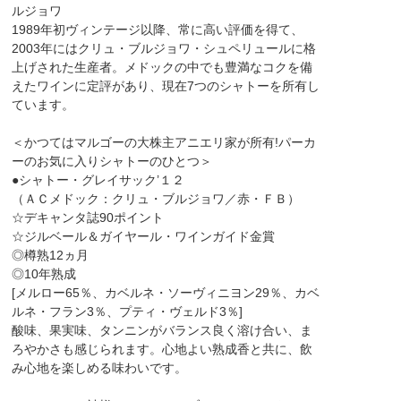
ルジョワ
1989年初ヴィンテージ以降、常に高い評価を得て、
2003年にはクリュ・ブルジョワ・シュペリュールに格
上げされた生産者。メドックの中でも豊満なコクを備
えたワインに定評があり、現在7つのシャトーを所有し
ています。
＜かつてはマルゴーの大株主アニエリ家が所有!パーカ
ーのお気に入りシャトーのひとつ＞
●シャトー・グレイサック’１２
（ＡＣメドック：クリュ・ブルジョワ／赤・ＦＢ）
☆デキャンタ誌90ポイント
☆ジルベール＆ガイヤール・ワインガイド金賞
◎樽熟12ヵ月
◎10年熟成
[メルロー65％、カベルネ・ソーヴィニヨン29％、カベ
ルネ・フラン3％、プティ・ヴェルド3％]
酸味、果実味、タンニンがバランス良く溶け合い、ま
ろやかさも感じられます。心地よい熟成香と共に、飲
み心地を楽しめる味わいです。