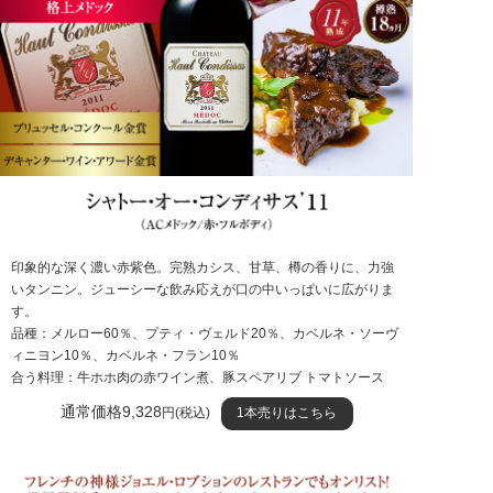
印象的な深く濃い赤紫色。完熟カシス、甘草、樽の香りに、力強
いタンニン。ジューシーな飲み応えが口の中いっぱいに広がりま
す。
品種：メルロー60％、プティ・ヴェルド20％、カベルネ・ソーヴ
ィニヨン10％、カベルネ・フラン10％
合う料理：牛ホホ肉の赤ワイン煮、豚スペアリブ トマトソース
通常価格9,328
円(税込)
1本売りはこちら