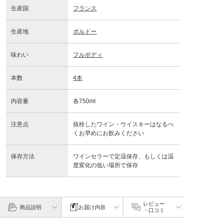
生産国
フランス
生産地
ボルドー
味わい
フルボディ
本数
4本
内容量
各750ml
注意点
抜栓したワイン・ウイスキーはなるべ
くお早めにお飲みください
保存方法
ワインセラーで定温保存、もしくは温
度変化の低い場所で保存
レビュー
商品説明
お届け内容
・口コミ