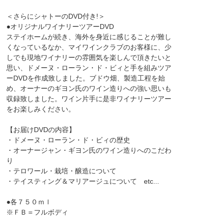
＜さらにシャトーのDVD付き!＞
●オリジナルワイナリーツアーDVD
ステイホームが続き、海外を身近に感じることが難し
くなっているなか、マイワインクラブのお客様に、少
しでも現地ワイナリーの雰囲気を楽しんで頂きたいと
思い、ドメーヌ・ローラン・ド・ビィと手を組みツア
ーDVDを作成致しました。ブドウ畑、製造工程を始
め、オーナーのギヨン氏のワイン造りへの強い思いも
収録致しました。ワイン片手に是非ワイナリーツアー
をお楽しみください。
【お届けDVDの内容】
・ドメーヌ・ローラン・ド・ビィの歴史
・オーナージャン・ギヨン氏のワイン造りへのこだわ
り
・テロワール・栽培・醸造について
・テイスティング＆マリアージュについて etc...
●各７５０ｍｌ
※ＦＢ＝フルボディ