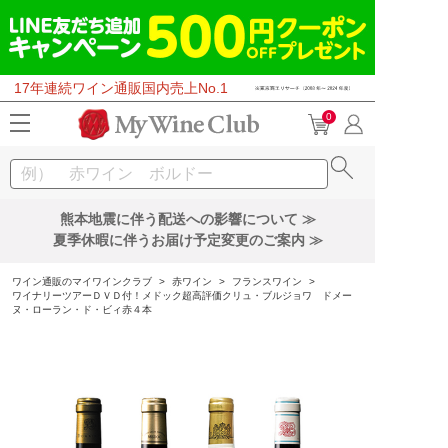
17年連続ワイン通販国内売上No.1
0
熊本地震に伴う配送への影響について ≫
夏季休暇に伴うお届け予定変更のご案内 ≫
ワイン通販のマイワインクラブ
>
赤ワイン
>
フランスワイン
>
ワイナリーツアーＤＶＤ付！メドック超高評価クリュ・ブルジョワ ドメー
ヌ・ローラン・ド・ビィ赤４本