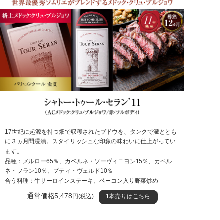
17世紀に起源を持つ畑で収穫されたブドウを、タンクで澱ととも
に３ヵ月間浸漬。スタイリッシュな印象の味わいに仕上がってい
ます。
品種：メルロー65％、カベルネ・ソーヴィニヨン15％、カベル
ネ・フラン10％、プティ・ヴェルド10％
合う料理：牛サーロインステーキ、ベーコン入り野菜炒め
通常価格5,478
円(税込)
1本売りはこちら