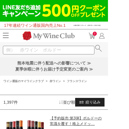
17年連続ワイン通販国内売上No.1
0
熊本地震に伴う配送への影響について ≫
夏季休暇に伴うお届け予定変更のご案内 ≫
ワイン通販のマイワインクラブ
>
赤ワイン
>
フランスワイン
1,397件
並び順
絞り込み
【予約販売:第3弾】ボルドーの
常識を覆す！格上メドッ…