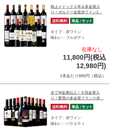
格上メドック２本＆多金賞入
り！ボルドー金賞赤ワイン1…
タイプ：赤ワイン
味わい：フルボディ
在庫なし
11,800円(税込
12,980円)
1本あたり866円（税込）
全てW金賞以上！６冠金賞入
り！驚異の多金賞フランス赤…
タイプ：赤ワイン
味わい：バラエティ