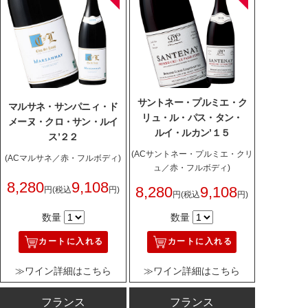
サントネー・プルミエ・ク
マルサネ・サンパニィ・ド
リュ・ル・パス・タン・
メーヌ・クロ・サン・ルイ
ルイ・ルカン’１５
ス’２２
(ACサントネー・プルミエ・クリ
(ACマルサネ／赤・フルボディ)
ュ／赤・フルボディ)
8,280
9,108
8,280
9,108
円
(税込
円)
円
(税込
円)
数量
数量
カートに入れる
カートに入れる
≫ワイン詳細はこちら
≫ワイン詳細はこちら
フランス
フランス