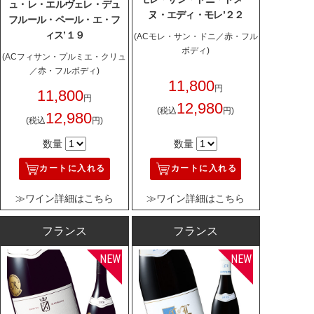
ュ・レ・エルヴェレ・デュ
ヌ・エディ・モレ’２２
フルール・ペール・エ・フ
ィス’１９
(ACモレ・サン・ドニ／赤・フル
ボディ)
(ACフィサン・プルミエ・クリュ
／赤・フルボディ)
11,800
円
11,800
円
12,980
(税込
円)
12,980
(税込
円)
数量
数量
カートに入れる
カートに入れる
≫ワイン詳細はこちら
≫ワイン詳細はこちら
フランス
フランス