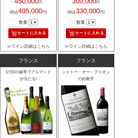
450,000
300,000
円
円
495,000
330,000
(税込
円)
(税込
円)
数量
数量
カートに入れる
カートに入れる
≫ワイン詳細はこちら
≫ワイン詳細はこちら
フランス
フランス
1/150の確率でアルマンド
シャトー・オー・ブリオン
が当たる!
の好敵手