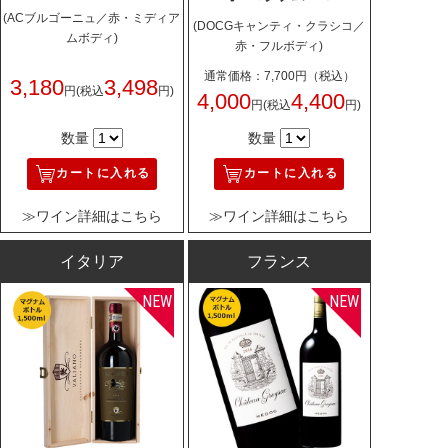
(ACブルゴーニュ／赤・ミディア
(DOCGキャンティ・クラシコ／
ムボディ)
赤・フルボディ)
通常価格：7,700円（税込）
3,180
3,498
円
(税込
円)
4,000
4,400
円
(税込
円)
数量
数量
カートに入れる
カートに入れる
≫ワイン詳細はこちら
≫ワイン詳細はこちら
イタリア
フランス