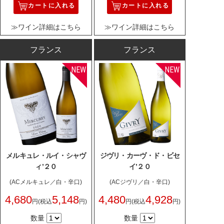
カートに入れる
カートに入れる
≫ワイン詳細はこちら
≫ワイン詳細はこちら
フランス
フランス
メルキュレ・ルイ・シャヴ
ジヴリ・カーヴ・ド・ビセ
ィ’２０
イ’２０
(ACメルキュレ／白・辛口)
(ACジヴリ／白・辛口)
4,680
5,148
4,480
4,928
円
(税込
円)
円
(税込
円)
数量
数量