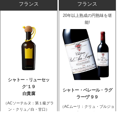
フランス
フランス
20年以上熟成の円熟味を堪
能!
シャトー・リューセッ
ク’１９
シャトー・ベレール・ラグ
白貴腐
ラーヴ’９９
（ACソーテルヌ：第１級グラ
（ACムーリ：クリュ・ブルジョ
ン・クリュ／白・甘口）
ワ／赤・フルボディ）
13,440
円
7,980
8,778
円
(税込
円)
14,784
(税込
円)