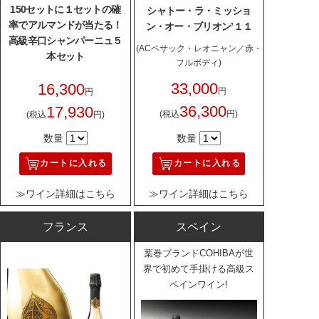
150セットに１セットの確
シャトー・ラ・ミッショ
率でアルマンドが当たる！
ン・オー・ブリオン’１１
高級辛口シャンパーニュ５
(ACペサック・レオニャン／赤・
本セット
フルボディ)
33,000
16,300
円
円
36,300
17,930
(税込
円)
(税込
円)
数量
数量
カートに入れる
カートに入れる
≫ワイン詳細はこちら
≫ワイン詳細はこちら
フランス
スペイン
葉巻ブランドCOHIBAが世
界で初めて手掛ける高級ス
ペインワイン!