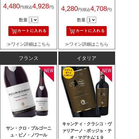
4,480
4,928
4,280
4,708
円
(税込
円)
円
(税込
円)
数量
数量
カートに入れる
カートに入れる
≫ワイン詳細はこちら
≫ワイン詳細はこちら
フランス
イタリア
キャンティ・クラシコ・ヴ
サン・クロ・ブルゴーニ
ァリアーノ・ポッジョ・テ
ュ・ピノ・ノワール
オ・マグナム’１９