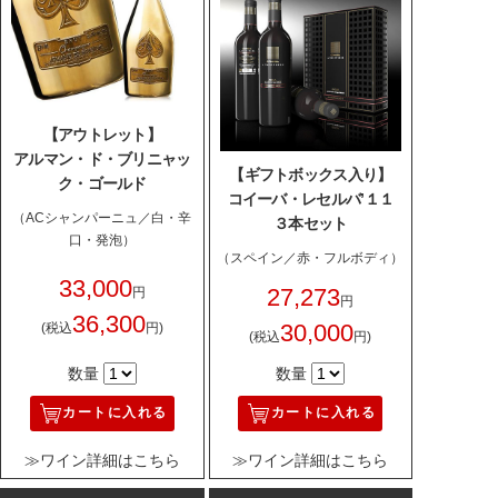
【アウトレット】
アルマン・ド・ブリニャッ
【ギフトボックス入り】
ク・ゴールド
コイーバ・レセルバ’１１
（ACシャンパーニュ／白・辛
３本セット
口・発泡）
（スペイン／赤・フルボディ）
33,000
27,273
円
円
36,300
30,000
(税込
円)
(税込
円)
数量
数量
カートに入れる
カートに入れる
≫ワイン詳細はこちら
≫ワイン詳細はこちら