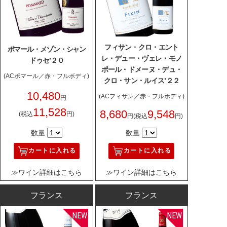
フィサン・クロ・エント
ポマール・メゾン・シャン
レ・デュー・ヴェレ・モノ
ドゥセ’２０
ポール・ドメーヌ・デュ・
(ACポマール／赤・フルボディ)
クロ・サン・ルイス’２２
10,480
(ACフィサン／赤・フルボディ)
円
11,528
8,680
9,548
(税込
円)
円
(税込
円)
数量
数量
カートに入れる
カートに入れる
≫ワイン詳細はこちら
≫ワイン詳細はこちら
フランス
フランス