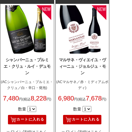
シャンパーニュ・プルミ
マルサネ・ヴィエイユ・ヴ
エ・クリュ・ルイ・デュモ
ィーニュ・ジョルジュ・モ
ン
ン
(ACシャンパーニュ・プルミエ・
(ACマルサネ／赤・ミディアムボ
クリュ／白・辛口・発泡)
ディ)
7,480
8,228
6,980
7,678
円
(税込
円)
円
(税込
円)
数量
数量
カートに入れる
カートに入れる
≫ワイン詳細はこちら
≫ワイン詳細はこちら