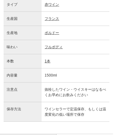
タイプ
赤ワイン
生産国
フランス
生産地
ボルドー
味わい
フルボディ
本数
1本
内容量
1500ml
注意点
抜栓したワイン・ウイスキーはなるべ
くお早めにお飲みください
保存方法
ワインセラーで定温保存、もしくは温
度変化の低い場所で保存