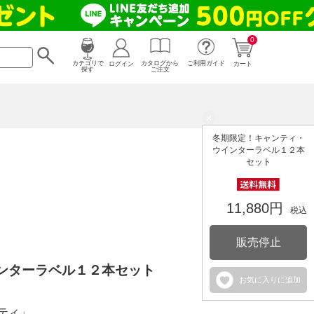
0
カタログから
ログイン
カテゴリで
ご利用ガイド
カート
ご注文
探す
×
冬期限定！キャンティ・
ウインターラベル１２本
セット
11,880円
税込
販売停止
ンターラベル１２本セット
お気に入りに追加
ティ」