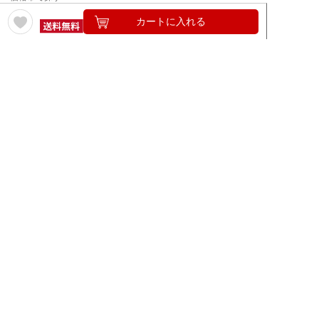
カートに入れる
年12回コース／定期コースから探す
ワイン通販のマイワインクラ
My Wine Clubとは
ブ
ワインQ＆A
ご利用規約
ご利用ガイド
よくある質問
特定商取引法について
ネットバンクでお支払い