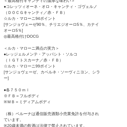
＜最高格付キャンティの濃厚な味わい＞
●コレッツィオーネ・オロ・キャンティ・ゴヴェルノ
（ＤＯＣＧキャンティ／赤・ＦＢ）
☆ルカ・マローニ94ポイント
[サンジョヴェーゼ90％、チリエジオーロ5％、カナイ
オーロ5％]
◎最高格付けDOCG
＜ルカ・マローニ満点の実力＞
●レッジェルメンテ・アッパシト・ソルコ
（ＩＧＴトスカーナ／赤・ＦＢ）
☆ルカ・マローニ99ポイント
[サンジョヴェーゼ、カベルネ・ソーヴィニヨン、シラ
ー]
●各７５０ｍｌ
※ＦＢ＝フルボディ
※ＭＢ＝ミディアムボディ
（株）ベルーナは通信販売酒類小売業免許を付与され
ています。
※20歳未満の飲酒は法律で禁止されています。