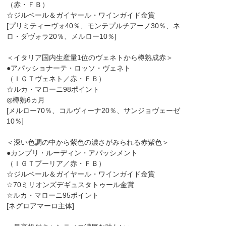
（赤・ＦＢ）
☆ジルベール＆ガイヤール・ワインガイド金賞
[プリミティーヴォ40％、モンテプルチアーノ30％、ネ
ロ・ダヴォラ20％、メルロー10％]
＜イタリア国内生産量1位のヴェネトから樽熟成赤＞
●アパッショナーテ・ロッソ・ヴェネト
（ＩＧＴヴェネト／赤・ＦＢ）
☆ルカ・マローニ98ポイント
◎樽熟6ヵ月
[メルロー70％、コルヴィーナ20％、サンジョヴェーゼ
10％]
＜深い色調の中から紫色の濃さがみられる赤紫色＞
●カンプリ・ルーディン・アパッシメント
（ＩＧＴプーリア／赤・ＦＢ）
☆ジルベール＆ガイヤール・ワインガイド金賞
☆70ミリオンズデギュスタトゥール金賞
☆ルカ・マローニ95ポイント
[ネグロアマーロ主体]