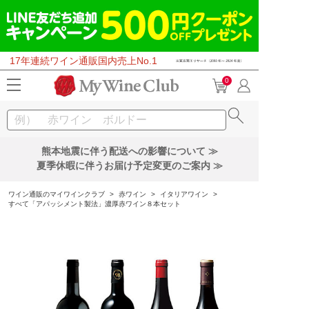
17年連続ワイン通販国内売上No.1
0
熊本地震に伴う配送への影響について ≫
夏季休暇に伴うお届け予定変更のご案内 ≫
ワイン通販のマイワインクラブ
>
赤ワイン
>
イタリアワイン
>
すべて「アパッシメント製法」濃厚赤ワイン８本セット