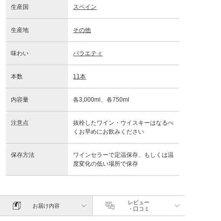
生産国
スペイン
生産地
その他
味わい
バラエティ
本数
11本
内容量
各3,000ml、各750ml
注意点
抜栓したワイン・ウイスキーはなるべ
くお早めにお飲みください
保存方法
ワインセラーで定温保存、もしくは温
度変化の低い場所で保存
レビュー
お届け内容
・口コミ