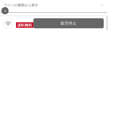
ワインの種類から探す
×
ワインの産地から探す
販売停止
ワインの評価から探す
ワイングッズ・セラーを探す
本数で探す
価格帯で探す
年12回コース／定期コースから探す