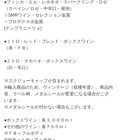
●フィンカ・エル・レホネオ・スパークリング・ロゼ
（スペイン／ロゼ・中辛口・発泡）
☆SMRワイン・セレクション金賞
☆プロデクスポ金賞
[テンプラニーリョ]
●ミトロ・レッド・ブレンド・ボックスワイン
（赤・ＦＢ）
●ミトロ・マカベオ・ボックスワイン
（白・辛口）
※スクリューキャップが含まれます。
※輸入商品のため、ヴィンテージ（収穫年度）、商品内
容、ラベル柄、メダルシールが変更になる場合がござ
います。
※メダルシールが付かない場合もございます。
●ボックスワイン：各３,０００ｍｌ
●その他のワイン：各７５０ｍｌ
※ＦＢ＝フルボディ
※ＭＢ＝ミディアムボディ