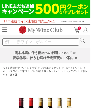
17年連続ワイン通販国内売上No.1
0
熊本地震に伴う配送への影響について ≫
夏季休暇に伴うお届け予定変更のご案内 ≫
ワイン通販のマイワインクラブ
>
バラエティセット
>
スペインワイン
>
ボックスワイン２箱付！コスパ抜群！赤・白・スパークリングワイン１１本セ
ット 第８弾