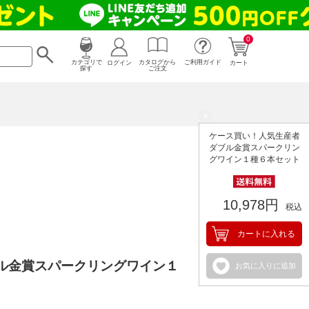
0
カタログから
ログイン
カテゴリで
ご利用ガイド
カート
ご注文
探す
×
ケース買い！人気生産者
ダブル金賞スパークリン
グワイン１種６本セット
10,978円
税込
カートに入れる
ル金賞スパークリングワイン１
お気に入りに追加