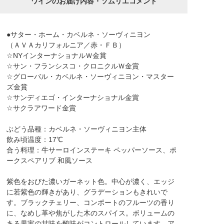
ワインのお届け内容・ソムリエコメント
●サター・ホーム・カベルネ・ソーヴィニヨン
（ＡＶＡカリフォルニア／赤・ＦＢ）
☆NYインターナショナルＷ金賞
☆サン・フランシスコ・クロニクルＷ金賞
☆グローバル・カベルネ・ソーヴィニヨン・マスター
ズ金賞
☆サンディエゴ・インターナショナル金賞
☆サクラアワード金賞
ぶどう品種：カベルネ・ソーヴィニヨン主体
飲み頃温度：17℃
合う料理：牛サーロインステーキ ペッパーソース、ポ
ークスペアリブ 和風ソース
紫色をおびた濃いガーネット色。中心が濃く、エッジ
に若紫色の輝きがあり、グラデーションもきれいで
す。ブラックチェリー、コンポートのフルーツの香り
に、なめし革や焦がした木のスパイス。ボリュームの
ある果実の甘味を酸味がコントロールしています。ア