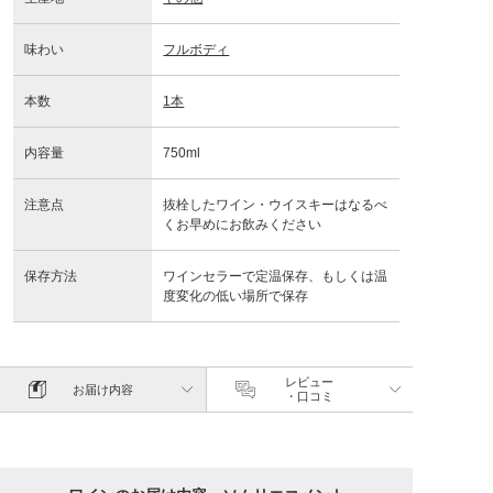
味わい
フルボディ
本数
1本
内容量
750ml
注意点
抜栓したワイン・ウイスキーはなるべ
くお早めにお飲みください
保存方法
ワインセラーで定温保存、もしくは温
度変化の低い場所で保存
レビュー
お届け内容
・口コミ