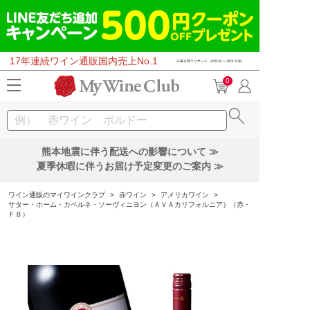
17年連続ワイン通販国内売上No.1
0
熊本地震に伴う配送への影響について ≫
夏季休暇に伴うお届け予定変更のご案内 ≫
ワイン通販のマイワインクラブ
>
赤ワイン
>
アメリカワイン
>
サター・ホーム・カベルネ・ソーヴィニヨン（ＡＶＡカリフォルニア）（赤・
ＦＢ）