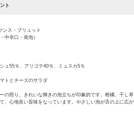
ント
ヤンス・ブリュット
・中辛口・発泡）
ュ55％、アリゴテ40％、ミュスカ5％
マトとチーズのサラダ
ーの照り。きれいな輝きの泡立ちが印象的です。柑橘、干し草
て、心地良い旨味をなっています。やさしい泡が舌の上に広が