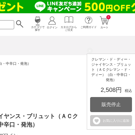
0
カタログから
ログイン
カテゴリで
ご利用ガイド
カート
ご注文
探す
×
クレマン・ド・ディー・
白・中辛口・発泡）
ジャイヤンス・ブリュッ
ト（ＡＣクレマン・ド・
ディー）（白・中辛口・
発泡）
2,508円
税込
販売停止
イヤンス・ブリュット（ＡＣク
お気に入りに追加
中辛口・発泡）