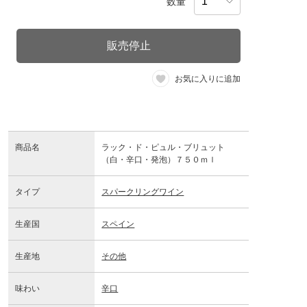
数量
販売停止
お気に入りに追加
商品名
ラック・ド・ピュル・ブリュット
（白・辛口・発泡）７５０ｍｌ
タイプ
スパークリングワイン
生産国
スペイン
生産地
その他
味わい
辛口