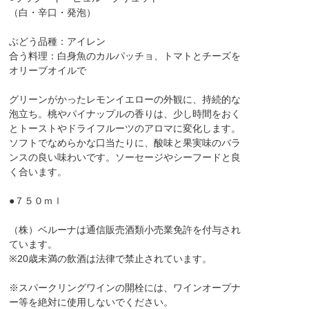
（白・辛口・発泡）
ぶどう品種：アイレン
合う料理：白身魚のカルパッチョ、トマトとチーズを
オリーブオイルで
グリーンがかったレモンイエローの外観に、持続的な
泡立ち。桃やパイナップルの香りは、少し時間をおく
とトーストやドライフルーツのアロマに変化します。
ソフトでなめらかな口当たりに、酸味と果実味のバラ
ンスの良い味わいです。ソーセージやシーフードと良
く合います。
●７５０ｍｌ
（株）ベルーナは通信販売酒類小売業免許を付与され
ています。
※20歳未満の飲酒は法律で禁止されています。
※スパークリングワインの開栓には、ワインオープナ
ー等を絶対に使用しないでください。