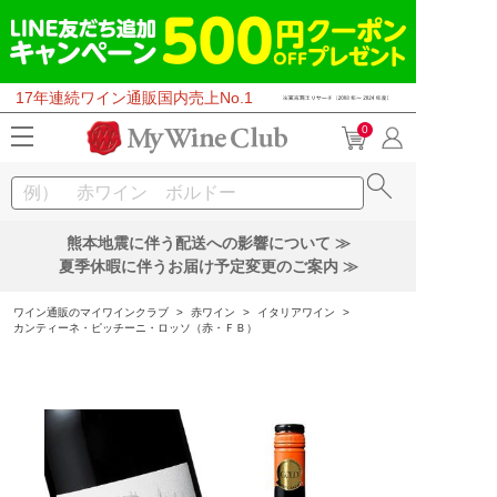
17年連続ワイン通販国内売上No.1
0
熊本地震に伴う配送への影響について ≫
夏季休暇に伴うお届け予定変更のご案内 ≫
ワイン通販のマイワインクラブ
>
赤ワイン
>
イタリアワイン
>
カンティーネ・ピッチーニ・ロッソ（赤・ＦＢ）