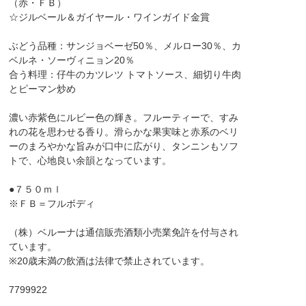
（赤・ＦＢ）
☆ジルベール＆ガイヤール・ワインガイド金賞
ぶどう品種：サンジョベーゼ50％、メルロー30％、カ
ベルネ・ソーヴィニョン20％
合う料理：仔牛のカツレツ トマトソース、細切り牛肉
とピーマン炒め
濃い赤紫色にルビー色の輝き。フルーティーで、すみ
れの花を思わせる香り。滑らかな果実味と赤系のベリ
ーのまろやかな旨みが口中に広がり、タンニンもソフ
トで、心地良い余韻となっています。
●７５０ｍｌ
※ＦＢ＝フルボディ
（株）ベルーナは通信販売酒類小売業免許を付与され
ています。
※20歳未満の飲酒は法律で禁止されています。
7799922