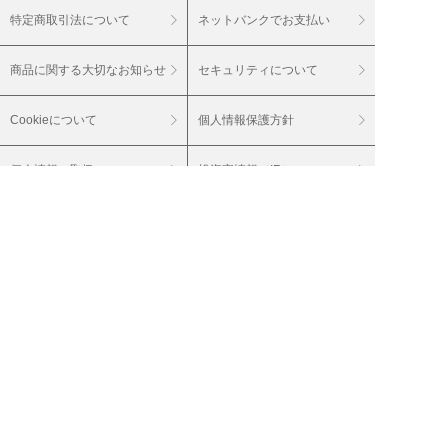
特定商取引法について
ネットバンクでお支払い
商品に関する大切なお知らせ
セキュリティについて
Cookieについて
個人情報保護方針
個人情報の取扱い
投資家情報（IR）
会社案内
採用情報
グループサイト
20歳未満の飲酒は法律で禁止されています。
20歳未満の酒類のご注文はご遠慮ください。
妊娠中や授乳期の飲酒は、胎児・乳児の発育
に影響を与えるおそれがあります。
（株）ベルーナは通信販売酒類小売免許を付
与されています。 輸入業者（株）ベルーナ
お届けするワインは、特に記載のない商品に
関しては、アルコール度数１５％未満（酒精