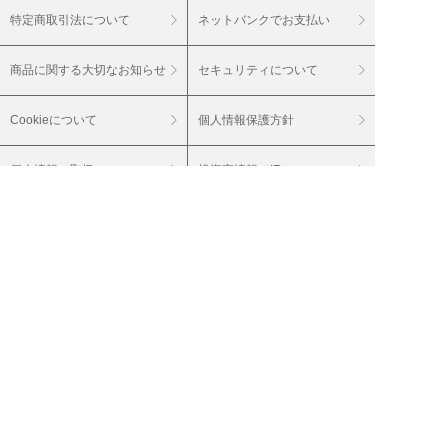
特定商取引法について
ネットバンクでお支払い
商品に関する大切なお知らせ
セキュリティについて
Cookieについて
個人情報保護方針
個人情報の取扱い
投資家情報（IR）
会社案内
採用情報
グループサイト
20歳未満の飲酒は法律で禁止されています。
20歳未満の酒類のご注文はご遠慮ください。
妊娠中や授乳期の飲酒は、胎児・乳児の発育
に影響を与えるおそれがあります。
（株）ベルーナは通信販売酒類小売免許を付
与されています。 輸入業者（株）ベルーナ
お届けするワインは、特に記載のない商品に
関しては、アルコール度数１５％未満（酒精