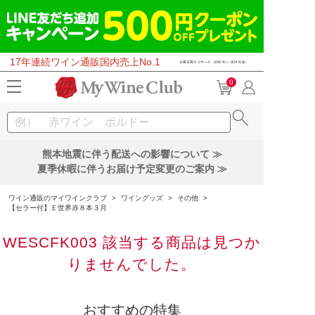
17年連続ワイン通販国内売上No.1
0
熊本地震に伴う配送への影響について ≫
夏季休暇に伴うお届け予定変更のご案内 ≫
ワイン通販のマイワインクラブ
>
ワイングッズ
>
その他
>
【セラー付】Ｅ世界赤８本３月
WESCFK003 該当する商品は見つか
りませんでした。
おすすめの特集