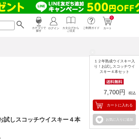
0
カタログから
ログイン
カテゴリで
ご利用ガイド
カート
ご注文
探す
×
１２年熟成ウイスキー入
り！お試しスコッチウイ
スキー４本セット
7,700円
税込
カートに入れる
お試しスコッチウイスキー４本
お気に入りに追加