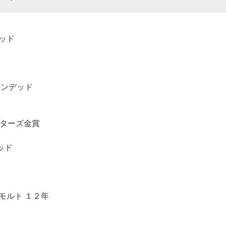
ッド
レンデッド
ターズ金賞
ッド
モルト １２年