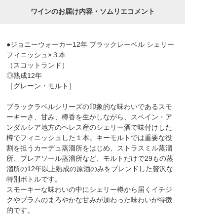
ワインのお届け内容・ソムリエコメント
●ジョニーウォーカー12年 ブラックレーベル シェリー
フィニッシュ×３本
（スコットランド）
◎熟成12年
［グレーン・モルト］
ブラックラベルシリーズの印象的な味わいであるスモ
ーキーさ、甘み、樽香を生かしながら、スペイン・ア
ンダルシア地方のヘレス産のシェリー酒で味付けした
樽でフィニッシュした１本。キーモルトでは重要な役
割を担うカーデュ蒸溜所をはじめ、ストラスミル蒸溜
所、ブレアソール蒸溜所など、モルトだけで29もの蒸
溜所の12年以上熟成の原酒のみをブレンドした贅沢な
特別ボトルです。
スモーキーな味わいの中にシェリー樽から届くイチジ
クやプラムのまろやかな甘みが加わった味わいが特徴
的です。