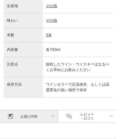
生産地
その他
味わい
その他
本数
3本
内容量
各700ml
注意点
抜栓したワイン・ウイスキーはなるべ
くお早めにお飲みください
保存方法
ワインセラーで定温保存、もしくは温
度変化の低い場所で保存
レビュー
お届け内容
・口コミ