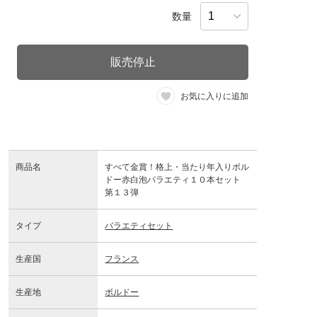
数量
販売停止
お気に入りに追加
商品名
すべて金賞！格上・当たり年入りボル
ドー赤白泡バラエティ１０本セット
第１３弾
タイプ
バラエティセット
生産国
フランス
生産地
ボルドー