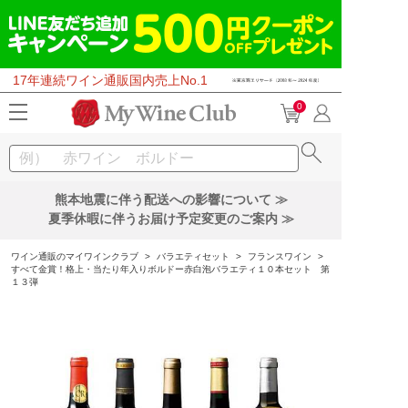
17年連続ワイン通販国内売上No.1
0
熊本地震に伴う配送への影響について ≫
夏季休暇に伴うお届け予定変更のご案内 ≫
ワイン通販のマイワインクラブ
>
バラエティセット
>
フランスワイン
>
すべて金賞！格上・当たり年入りボルドー赤白泡バラエティ１０本セット 第
１３弾