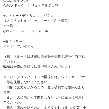
◎当たり年2015
◎ACメドック：クリュ・ブルジョワ
●シャトー・デ・カニョット’２１
（ＡＣアントル・ドゥ・メール／白・辛口）
☆金賞
◎ACアントル・ドゥ・メール
●各７５０ｍｌ
※ＦＢ＝フルボディ
（株）ベルーナは通信販売酒類小売業免許を付与され
ています。
※20歳未満の飲酒は法律で禁止されています。
※スパークリングワインの開栓には、ワインオープナ
ー等を使用しないでください。
内部に圧力がかかるため、瓶が破損する危険があり
ます。
また、人に向かって開栓しないように充分に注意し
てください。
噴きこぼれを防ぐため、よく冷やし（６-１０℃）ゆ