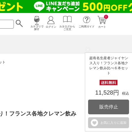
0
カタログから
ログイン
カテゴリで
ご利用ガイド
カート
ご注文
探す
×
超有名生産者ジャイヤン
ット
ス入り！フランス各地ク
レマン飲み比べ６本セッ
ト
11,528円
税込
販売停止
り！フランス各地クレマン飲み
お気に入りに追加