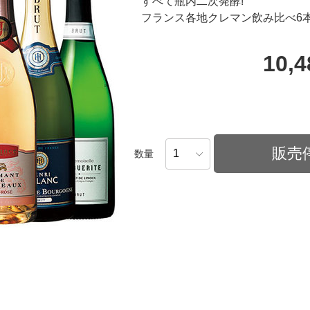
すべて瓶内二次発酵!
フランス各地クレマン飲み比べ6
10,
販売
数量