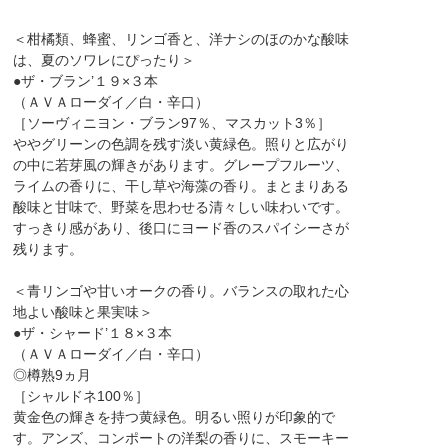
＜柑橘類、蜂蜜、リンゴ香と、洋ナシのほのかな酸味
は、夏のソワレにぴったり＞
●ザ・ブラン’１９×３本
（ＡＶＡローダイ／白・辛口）
［ソーヴィニヨン・ブラン97％、マスカット3％］
ややグリーンの色調を残す淡い黄緑色。照りと広がり
の中に若芽風の輝きがあります。グレープフルーツ、
ライムの香りに、干し草や海藻の香り。まとまりある
酸味と甘味で、野菜を思わせる清々しい味わいです。
すっきり感があり、後口にヨード香のスパイシーさが
残ります。
＜青リンゴや甘いオークの香り。バランスの取れた心
地よい酸味と果実味＞
●ザ・シャード’１８×３本
（ＡＶＡローダイ／白・辛口）
◎樽熟9ヵ月
［シャルドネ100％］
黄金色の輝きを持つ黄緑色。明るい照りが印象的で
す。アンズ、コンポートの洋梨の香りに、スモーキー