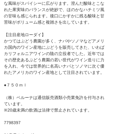
な風味がスパイシーに広がります。澄んだ酸味とこな
れた果実味のバランスが絶妙で、ほのかなハチミツ風
の甘味も感じられます。後口にかすかに残る酸味と甘
苦味がボリューム感と複雑さを出しています。
【注目産地ローダイ】
かつてはぶどう農園が多く、ナパやソノマなどアメリ
カ国内のワイン産地にぶどうを販売してきた、いわば
カリフォルニアワインの陰の立役者でした。近年では
その歴史あるぶどう農園の若い世代がワイン造りに力
を入れ、今では世界的に名高いナパとソノマに次ぐ優
れたアメリカのワイン産地として注目されています。
●７５０ｍｌ
（株）ベルーナは通信販売酒類小売業免許を付与され
ています。
※20歳未満の飲酒は法律で禁止されています。
7798397