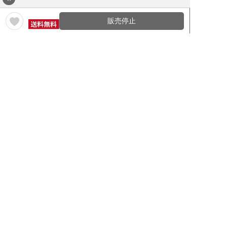
販売停止
ワイン通販のマイワインクラ
My Wine Clubとは
ブ
ワインQ＆A
ご利用規約
ご利用ガイド
よくある質問
特定商取引法について
ネットバンクでお支払い
商品に関する大切なお知らせ
セキュリティについて
Cookieについて
個人情報保護方針