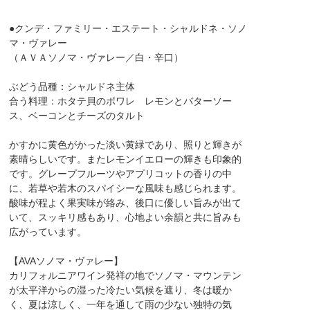
●クンデ・ファミリー・エステート・シャルドネ・ソノ
マ・ヴァレー
（ＡＶＡソノマ・ヴァレー／白・辛口）
ぶどう品種：シャルドネ主体
合う料理：ホタテ貝のポワレ レモンとバターソー
ス、ベーコンとチーズのタルト
かすかに黄色がかった淡い黄緑であり、照りと輝きが
素晴らしいです。またレモンイエローの輝きも印象的
です。グレープフルーツやアプリコットの香りの中
に、若草や若木のスパイシーな風味も感じられます。
酸味が程よく果実味が絡み、後口に優しい旨みが出て
いて、スッキリ感もあり、心地よい余韻と共に旨みも
広がっています。
【AVAソノマ・ヴァレー】
カリフォルニアワイン発祥の地でソノマ・マウンテン
が太平洋からの湿った冷たい気候を遮り、冬は暖か
く、夏は涼しく、一年を通して雨の少ない独特の気