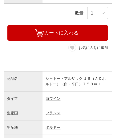
数量
カートに入れる
お気に入りに追加
商品名
シャトー・アルザック’１６（ＡＣボ
ルドー）（白・辛口）７５０ｍｌ
タイプ
白ワイン
生産国
フランス
生産地
ボルドー