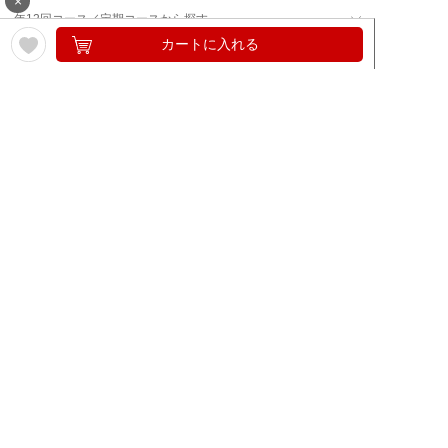
×
年12回コース／定期コースから探す
カートに入れる
ワイン通販のマイワインクラ
My Wine Clubとは
ブ
ワインQ＆A
ご利用規約
ご利用ガイド
よくある質問
特定商取引法について
ネットバンクでお支払い
商品に関する大切なお知らせ
セキュリティについて