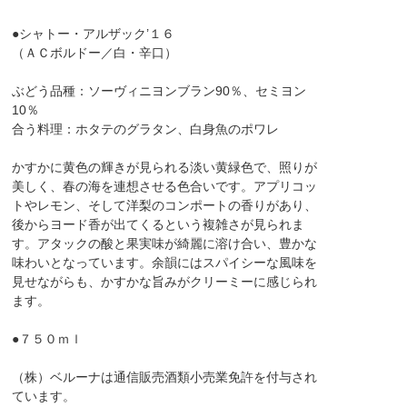
●シャトー・アルザック’１６
（ＡＣボルドー／白・辛口）
ぶどう品種：ソーヴィニヨンブラン90％、セミヨン
10％
合う料理：ホタテのグラタン、白身魚のポワレ
かすかに黄色の輝きが見られる淡い黄緑色で、照りが
美しく、春の海を連想させる色合いです。アプリコッ
トやレモン、そして洋梨のコンポートの香りがあり、
後からヨード香が出てくるという複雑さが見られま
す。アタックの酸と果実味が綺麗に溶け合い、豊かな
味わいとなっています。余韻にはスパイシーな風味を
見せながらも、かすかな旨みがクリーミーに感じられ
ます。
●７５０ｍｌ
（株）ベルーナは通信販売酒類小売業免許を付与され
ています。