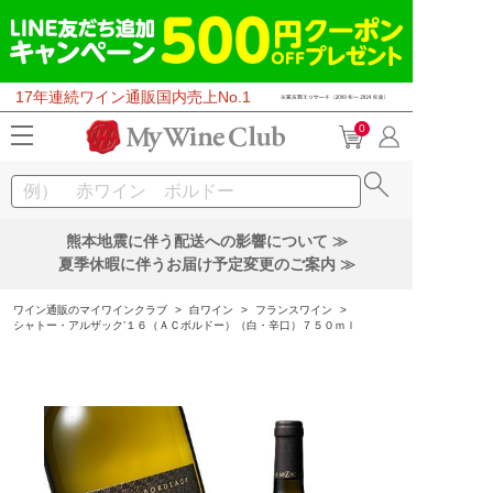
17年連続ワイン通販国内売上No.1
0
熊本地震に伴う配送への影響について ≫
夏季休暇に伴うお届け予定変更のご案内 ≫
ワイン通販のマイワインクラブ
>
白ワイン
>
フランスワイン
>
シャトー・アルザック’１６（ＡＣボルドー）（白・辛口）７５０ｍｌ