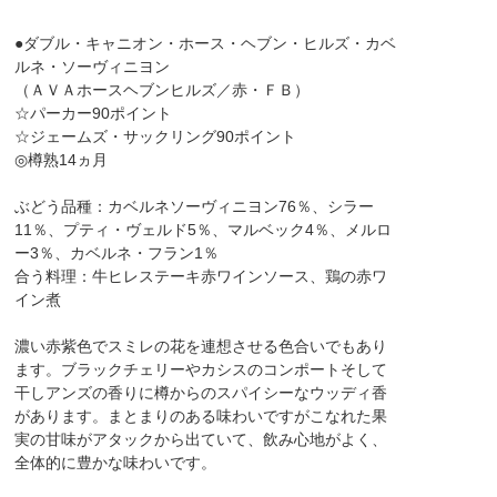
●ダブル・キャニオン・ホース・ヘブン・ヒルズ・カベ
ルネ・ソーヴィニヨン
（ＡＶＡホースヘブンヒルズ／赤・ＦＢ）
☆パーカー90ポイント
☆ジェームズ・サックリング90ポイント
◎樽熟14ヵ月
ぶどう品種：カベルネソーヴィニヨン76％、シラー
11％、プティ・ヴェルド5％、マルベック4％、メルロ
ー3％、カベルネ・フラン1％
合う料理：牛ヒレステーキ赤ワインソース、鶏の赤ワ
イン煮
濃い赤紫色でスミレの花を連想させる色合いでもあり
ます。ブラックチェリーやカシスのコンポートそして
干しアンズの香りに樽からのスパイシーなウッディ香
があります。まとまりのある味わいですがこなれた果
実の甘味がアタックから出ていて、飲み心地がよく、
全体的に豊かな味わいです。