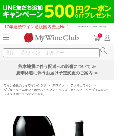
17年連続ワイン通販国内売上No.1
0
熊本地震に伴う配送への影響について ≫
夏季休暇に伴うお届け予定変更のご案内 ≫
ワイン通販のマイワインクラブ
>
赤ワイン
>
アメリカワイン
>
ダブル・キャニオン・ホース・ヘブン・ヒルズ・カベルネ・ソーヴィニヨン
（ＡＶＡホースヘブンヒルズ）