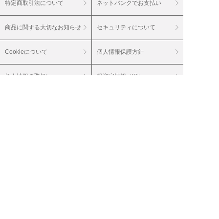
特定商取引法について
ネットバンクでお支払い
商品に関する大切なお知らせ
セキュリティについて
Cookieについて
個人情報保護方針
個人情報の取扱い
投資家情報（IR）
会社案内
採用情報
グループサイト
20歳未満の飲酒は法律で禁止されています。
20歳未満の酒類のご注文はご遠慮ください。
妊娠中や授乳期の飲酒は、胎児・乳児の発育
に影響を与えるおそれがあります。
（株）ベルーナは通信販売酒類小売免許を付
与されています。 輸入業者（株）ベルーナ
お届けするワインは、特に記載のない商品に
関しては、アルコール度数１５％未満（酒精
強化ワインを除く）