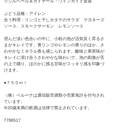
☆ジルベール＆ガイヤール・ワインガイド金賞
ぶどう品種：アイレン
合う料理：リンゴと干しホタテのサラダ マヨネーズ
ソース、スモークサーモン レモンソース
澄んだ淡い色合いの中に、小粒の泡が活気良く昇るさ
まがキレイです。青リンゴやレモンの香りのほか、さ
わやかなミネラル香も感じられます。酸味と果実味が
キレイに溶け合うさわやかな味わいで、泡の刺激が舌
の上で踊り、ほのかに残る甘味がスッキリ感を印象づ
けます。
●７５０ｍｌ
（株）ベルーナは通信販売酒類小売業免許を付与され
ています。
※20歳未満の飲酒は法律で禁止されています。
7788517