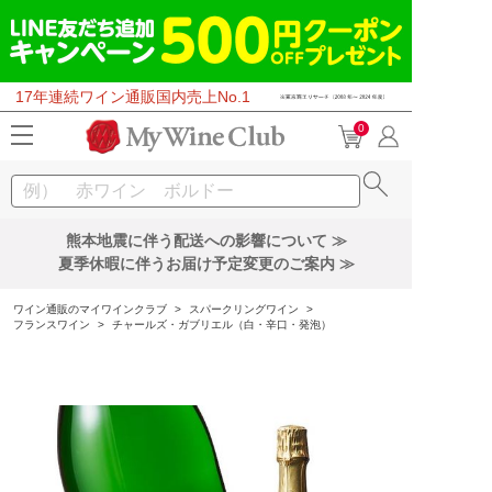
17年連続ワイン通販国内売上No.1
0
熊本地震に伴う配送への影響について ≫
夏季休暇に伴うお届け予定変更のご案内 ≫
ワイン通販のマイワインクラブ
>
スパークリングワイン
>
フランスワイン
>
チャールズ・ガブリエル（白・辛口・発泡）