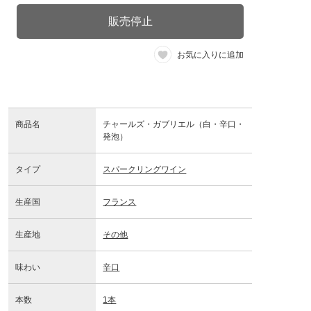
販売停止
お気に入りに追加
商品名
チャールズ・ガブリエル（白・辛口・
発泡）
タイプ
スパークリングワイン
生産国
フランス
生産地
その他
味わい
辛口
本数
1本