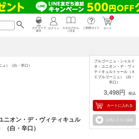
0
カタログから
ログイン
カテゴリで
ご利用ガイド
カート
ご注文
探す
×
ブルゴーニュ・シャルド
ニュ）（白・辛口）
ネ・ユニオン・デ・ヴィ
ティキュルトゥール（Ａ
Ｃブルゴーニュ）（白・
辛口）
3,498円
税込
カートに入れる
ユニオン・デ・ヴィティキュル
お気に入りに追加
）（白・辛口）