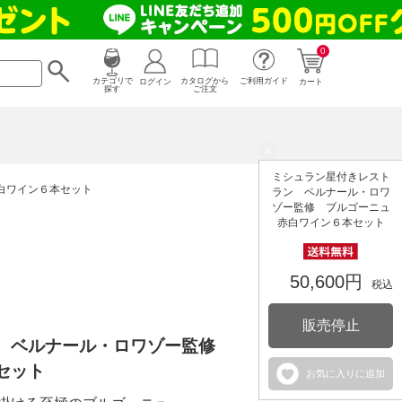
0
カタログから
ログイン
カテゴリで
ご利用ガイド
カート
ご注文
探す
×
ミシュラン星付きレスト
白ワイン６本セット
ラン ベルナール・ロワ
ゾー監修 ブルゴーニュ
赤白ワイン６本セット
50,600円
税込
販売停止
ン ベルナール・ロワゾー監修
セット
お気に入りに追加