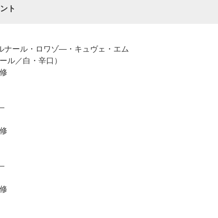
ント
ルナール・ロワゾ―・キュヴェ・エム
ール／白・辛口）
修
―
修
―
修