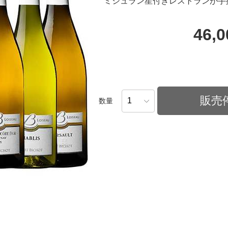
ミシュラン星付きレストランが手
46,
販売
数量