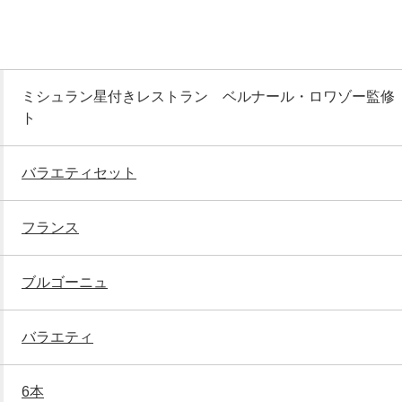
ミシュラン星付きレストラン ベルナール・ロワゾー監修
ト
バラエティセット
フランス
ブルゴーニュ
バラエティ
6本