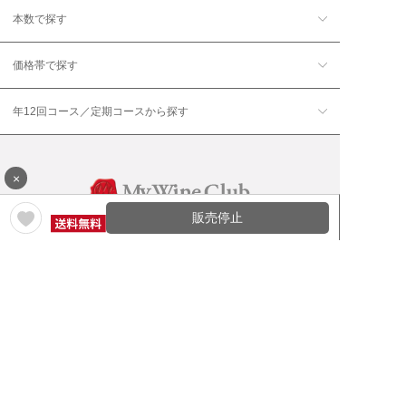
本数で探す
価格帯で探す
年12回コース／定期コースから探す
×
販売停止
ワイン通販のマイワインクラ
My Wine Clubとは
ブ
ワインQ＆A
ご利用規約
ご利用ガイド
よくある質問