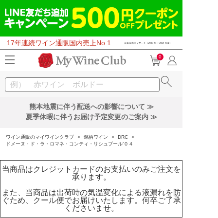
17年連続ワイン通販国内売上No.1
0
熊本地震に伴う配送への影響について ≫
夏季休暇に伴うお届け予定変更のご案内 ≫
ワイン通販のマイワインクラブ
>
銘柄ワイン
>
DRC
>
ドメーヌ・ド・ラ・ロマネ・コンティ・リシュブール’０４
当商品はクレジットカードのお支払いのみご注文を
承ります。
また、当商品は出荷時の気温変化による液漏れを防
ぐため、クール便でお届けいたします。何卒ご了承
くださいませ。