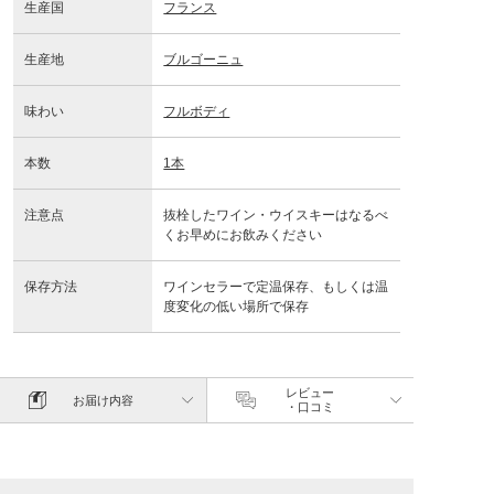
生産国
フランス
生産地
ブルゴーニュ
味わい
フルボディ
本数
1本
注意点
抜栓したワイン・ウイスキーはなるべ
くお早めにお飲みください
保存方法
ワインセラーで定温保存、もしくは温
度変化の低い場所で保存
レビュー
お届け内容
・口コミ