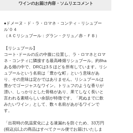
ワインのお届け内容・ソムリエコメント
●ドメーヌ・ド・ラ・ロマネ・コンティ・リシュブー
ル’０４
（ＡＣリシュブール：グラン・クリュ／赤・ＦＢ）
【リシュブール】
コート･ドールの丘の中腹に位置し、ラ・ロマネとロマ
ネ・コンティに隣接する最高峰畑リシュブール。約8ha
ある畑の中で、DRCは3.5 ほどを所有しています。リシ
ュブールという名前は「豊かな町」という意味があ
り、その意味は定かではありません。リシュブールは
豊かでゴージャスなワイン。トリュフのような香りが
漂い、しっかりとした骨格があり、果てしなく長いと
言われる素晴らしい余韻が特徴です。「死ぬまでに飲
みたいワイン」として、数々名前があがるワインで
す。
「出荷時の気温変化による液漏れを防ぐため、33万円
(税込)以上の商品はすべてクール便でお届けいたしま