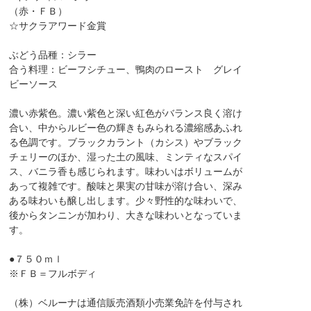
（赤・ＦＢ）
☆サクラアワード金賞
ぶどう品種：シラー
合う料理：ビーフシチュー、鴨肉のロースト グレイ
ビーソース
濃い赤紫色。濃い紫色と深い紅色がバランス良く溶け
合い、中からルビー色の輝きもみられる濃縮感あふれ
る色調です。ブラックカラント（カシス）やブラック
チェリーのほか、湿った土の風味、ミンティなスパイ
ス、バニラ香も感じられます。味わいはボリュームが
あって複雑です。酸味と果実の甘味が溶け合い、深み
ある味わいも醸し出します。少々野性的な味わいで、
後からタンニンが加わり、大きな味わいとなっていま
す。
●７５０ｍｌ
※ＦＢ＝フルボディ
（株）ベルーナは通信販売酒類小売業免許を付与され