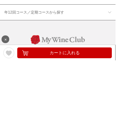
年12回コース／定期コースから探す
×
カートに入れる
ワイン通販のマイワインクラ
My Wine Clubとは
ブ
ワインQ＆A
ご利用規約
ご利用ガイド
よくある質問
特定商取引法について
ネットバンクでお支払い