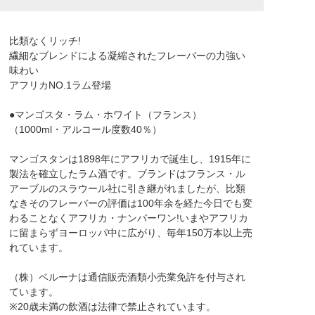
比類なくリッチ!
繊細なブレンドによる凝縮されたフレーバーの力強い
味わい
アフリカNO.1ラム登場
●マンゴスタ・ラム・ホワイト（フランス）
（1000ml・アルコール度数40％）
マンゴスタンは1898年にアフリカで誕生し、1915年に
製法を確立したラム酒です。ブランドはフランス・ル
アーブルのスラウール社に引き継がれましたが、比類
なきそのフレーバーの評価は100年余を経た今日でも変
わることなくアフリカ・ナンバーワン!いまやアフリカ
に留まらずヨーロッパ中に広がり、毎年150万本以上売
れています。
（株）ベルーナは通信販売酒類小売業免許を付与され
ています。
※20歳未満の飲酒は法律で禁止されています。