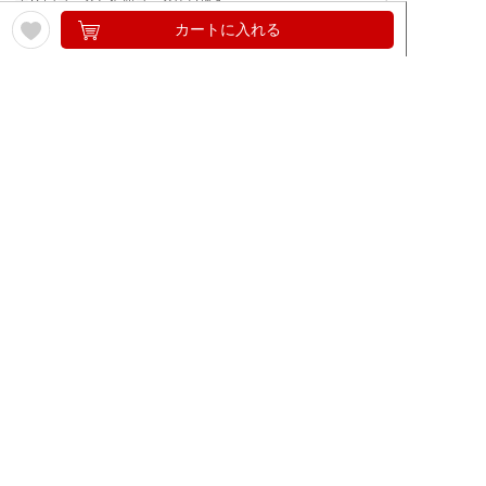
カートに入れる
ワイン通販のマイワインクラ
My Wine Clubとは
ブ
ワインQ＆A
ご利用規約
ご利用ガイド
よくある質問
特定商取引法について
ネットバンクでお支払い
商品に関する大切なお知らせ
セキュリティについて