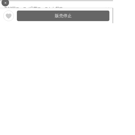
×
年12回コース／定期コースから探す
販売停止
ワイン通販のマイワインクラ
My Wine Clubとは
ブ
ワインQ＆A
ご利用規約
ご利用ガイド
よくある質問
特定商取引法について
ネットバンクでお支払い
商品に関する大切なお知らせ
セキュリティについて