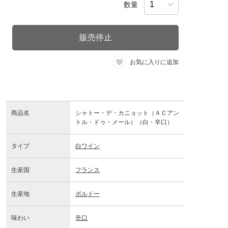
数量
販売停止
お気に入りに追加
商品名
シャトー・デ・カニョット（ＡＣアン
トル・ドゥ・メール）（白・辛口）
タイプ
白ワイン
生産国
フランス
生産地
ボルドー
味わい
辛口