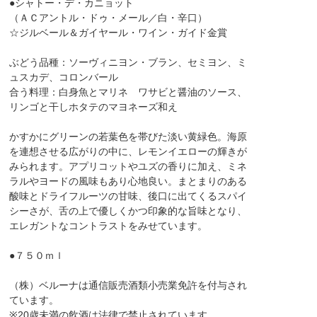
●シャトー・デ・カニョット
（ＡＣアントル・ドゥ・メール／白・辛口）
☆ジルベール＆ガイヤール・ワイン・ガイド金賞
ぶどう品種：ソーヴィニヨン・ブラン、セミヨン、ミ
ュスカデ、コロンバール
合う料理：白身魚とマリネ ワサビと醤油のソース、
リンゴと干しホタテのマヨネーズ和え
かすかにグリーンの若葉色を帯びた淡い黄緑色。海原
を連想させる広がりの中に、レモンイエローの輝きが
みられます。アプリコットやユズの香りに加え、ミネ
ラルやヨードの風味もあり心地良い。まとまりのある
酸味とドライフルーツの甘味、後口に出てくるスパイ
シーさが、舌の上で優しくかつ印象的な旨味となり、
エレガントなコントラストをみせています。
●７５０ｍｌ
（株）ベルーナは通信販売酒類小売業免許を付与され
ています。
※20歳未満の飲酒は法律で禁止されています。