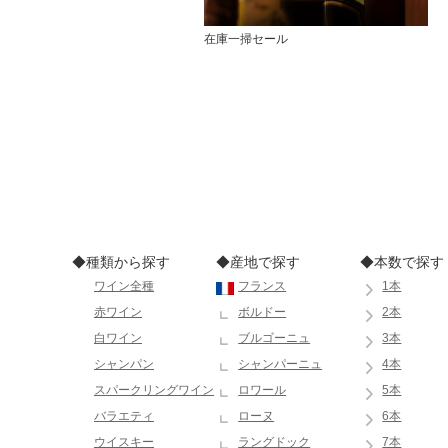
在庫一掃セール
◆種類から探す
◆産地で探す
◆本数で探す
ワイン全種
フランス
1本
赤ワイン
ボルドー
2本
白ワイン
ブルゴーニュ
3本
シャンパン
シャンパーニュ
4本
スパークリングワイン
ロワール
5本
バラエティ
ローヌ
6本
ウイスキー
ラングドック
7本