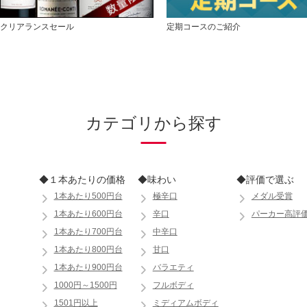
クリアランスセール
定期コースのご紹介
カテゴリから探す
◆１本あたりの価格
◆味わい
◆評価で選ぶ
1本あたり500円台
極辛口
メダル受賞
1本あたり600円台
辛口
パーカー高評
1本あたり700円台
中辛口
1本あたり800円台
甘口
1本あたり900円台
バラエティ
1000円～1500円
フルボディ
1501円以上
ミディアムボディ