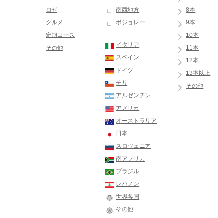
ロゼ
南西地方
8本
グルメ
ボジョレー
9本
定期コース
10本
イタリア
その他
11本
スペイン
12本
ドイツ
13本以上
チリ
その他
アルゼンチン
アメリカ
オーストラリア
日本
スロヴェニア
南アフリカ
ブラジル
レバノン
世界各国
その他