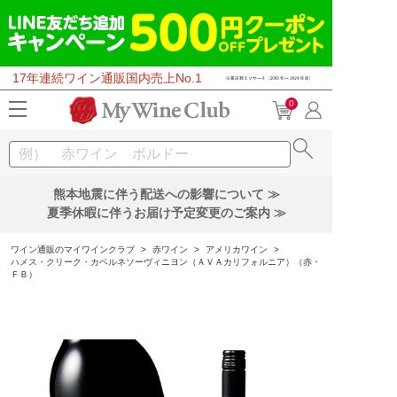
17年連続ワイン通販国内売上No.1
0
熊本地震に伴う配送への影響について ≫
夏季休暇に伴うお届け予定変更のご案内 ≫
ワイン通販のマイワインクラブ
>
赤ワイン
>
アメリカワイン
>
ハメス・クリーク・カベルネソーヴィニヨン（ＡＶＡカリフォルニア）（赤・
ＦＢ）