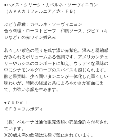
●ハメス・クリーク・カベルネ・ソーヴィニヨン
（ＡＶＡカリフォルニア／赤・ＦＢ）
ぶどう品種：カベルネ・ソーヴィニヨン
合う料理：ローストビーフ 和風ソース、ジビエ（キ
ジなど）の赤ワイン煮込み
若々しい紫色の照りを残す濃い赤紫色。深みと凝縮感
がみられるボリュームある色調です。アメリカンチェ
リーやカシスのコンポートに加え、ウッディな風味の
中にシナモンやグローブのスパイスも感じられます。
酸と果実味、少々固いタンニンが一体化した重々しい
味わいが、時間の経過と共にまろやかさが前面に出
て、力強い余韻を生みます。
●７５０ｍｌ
※ＦＢ＝フルボディ
（株）ベルーナは通信販売酒類小売業免許を付与され
ています。
※20歳未満の飲酒は法律で禁止されています。