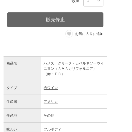
数量
販売停止
お気に入りに追加
商品名
ハメス・クリーク・カベルネソーヴィ
ニヨン（ＡＶＡカリフォルニア）
（赤・ＦＢ）
タイプ
赤ワイン
生産国
アメリカ
生産地
その他
味わい
フルボディ