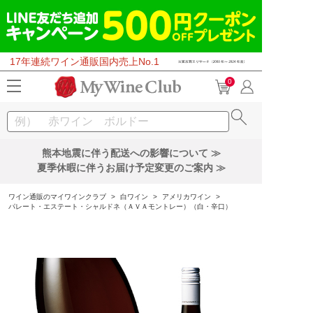
17年連続ワイン通販国内売上No.1
0
熊本地震に伴う配送への影響について ≫
夏季休暇に伴うお届け予定変更のご案内 ≫
ワイン通販のマイワインクラブ
>
白ワイン
>
アメリカワイン
>
パレート・エステート・シャルドネ（ＡＶＡモントレー）（白・辛口）