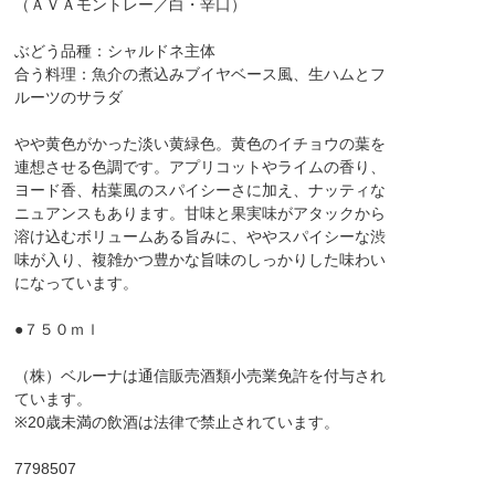
（ＡＶＡモントレー／白・辛口）
ぶどう品種：シャルドネ主体
合う料理：魚介の煮込みブイヤベース風、生ハムとフ
ルーツのサラダ
やや黄色がかった淡い黄緑色。黄色のイチョウの葉を
連想させる色調です。アプリコットやライムの香り、
ヨード香、枯葉風のスパイシーさに加え、ナッティな
ニュアンスもあります。甘味と果実味がアタックから
溶け込むボリュームある旨みに、ややスパイシーな渋
味が入り、複雑かつ豊かな旨味のしっかりした味わい
になっています。
●７５０ｍｌ
（株）ベルーナは通信販売酒類小売業免許を付与され
ています。
※20歳未満の飲酒は法律で禁止されています。
7798507