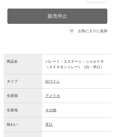
販売停止
お気に入りに追加
商品名
パレート・エステート・シャルドネ
（ＡＶＡモントレー）（白・辛口）
タイプ
白ワイン
生産国
アメリカ
生産地
その他
味わい
辛口