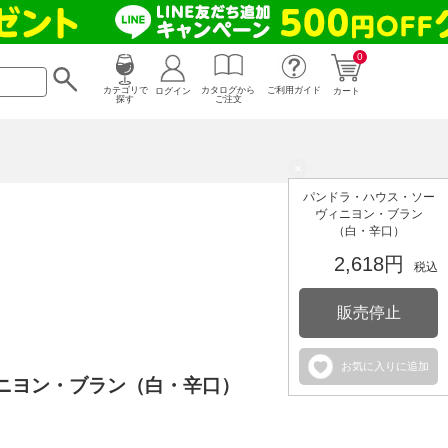
0
カタログから
ログイン
カテゴリで
ご利用ガイド
カート
ご注文
探す
×
パンドラ・ハウス・ソー
ヴィニヨン・ブラン
（白・辛口）
2,618円
税込
販売停止
お気に入りに追加
ニヨン・ブラン（白・辛口）