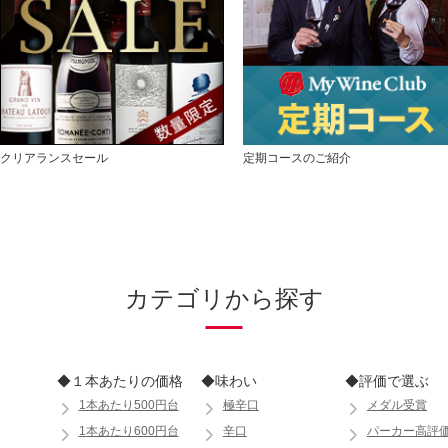
クリアランスセール
定期コースのご紹介
カテゴリから探す
◆１本あたりの価格
◆味わい
◆評価で選ぶ
1本あたり500円台
極辛口
メダル受賞
1本あたり600円台
辛口
パーカー高評