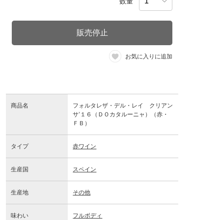
数量
販売停止
お気に入りに追加
商品名
フォルタレザ・デル・レイ クリアン
サ’１６（ＤＯカタルーニャ）（赤・
ＦＢ）
タイプ
赤ワイン
生産国
スペイン
生産地
その他
味わい
フルボディ