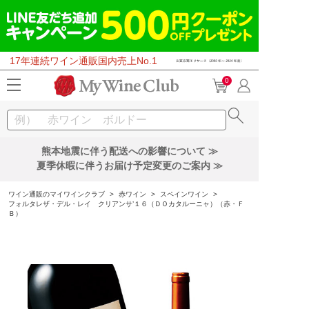
17年連続ワイン通販国内売上No.1
0
熊本地震に伴う配送への影響について ≫
夏季休暇に伴うお届け予定変更のご案内 ≫
ワイン通販のマイワインクラブ
>
赤ワイン
>
スペインワイン
>
フォルタレザ・デル・レイ クリアンサ’１６（ＤＯカタルーニャ）（赤・Ｆ
Ｂ）