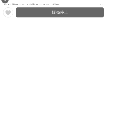
年12回コース／定期コースから探す
販売停止
ワイン通販のマイワインクラ
My Wine Clubとは
ブ
ワインQ＆A
ご利用規約
ご利用ガイド
よくある質問
特定商取引法について
ネットバンクでお支払い
商品に関する大切なお知らせ
セキュリティについて