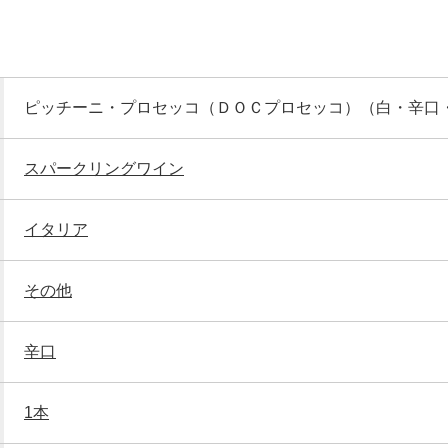
ピッチーニ・プロセッコ（ＤＯＣプロセッコ）（白・辛口
スパークリングワイン
イタリア
その他
辛口
1本