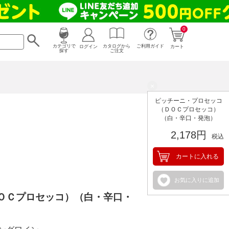
0
カタログから
ログイン
カテゴリで
ご利用ガイド
カート
ご注文
探す
×
ピッチーニ・プロセッコ
（ＤＯＣプロセッコ）
（白・辛口・発泡）
2,178円
税込
カートに入れる
お気に入りに追加
ＯＣプロセッコ）（白・辛口・