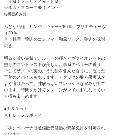
（ＩＧＴプーリア／赤・ＦＢ）
☆ルカ・マローニ98ポイント
◎樽熟6ヵ月
ぶどう品種：サンジョヴェーゼ80％、プリミティーヴ
ォ20％
合う料理：鴨肉のコンフィ 和風ソース、鶏肉の味噌
焼き
明るく濃い赤紫で、ルビーの輝きとヴァイオレットの
照りのコントラストが美しい。黒系のベリーの香り、
そしてザクロの実のような酸を含んだ香りに、湿った
下草のスパイスもあります。アタックの酸と果実味が
よく溶け合って、甘酸っぱいフレッシュな旨みが出て
います。時間をかけてタンニンがマイルドになってい
く様も楽しめます。
●７５０ｍｌ
※ＦＢ＝フルボディ
（株）ベルーナは通信販売酒類小売業免許を付与され
ています。