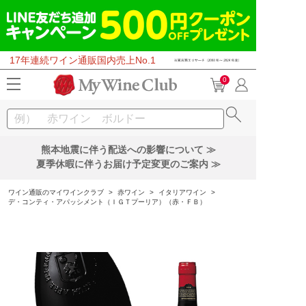
17年連続ワイン通販国内売上No.1
0
熊本地震に伴う配送への影響について ≫
夏季休暇に伴うお届け予定変更のご案内 ≫
ワイン通販のマイワインクラブ
>
赤ワイン
>
イタリアワイン
>
デ・コンティ・アパッシメント（ＩＧＴプーリア）（赤・ＦＢ）