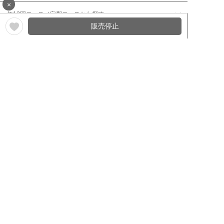
×
年12回コース／定期コースから探す
販売停止
ワイン通販のマイワインクラ
My Wine Clubとは
ブ
ワインQ＆A
ご利用規約
ご利用ガイド
よくある質問
特定商取引法について
ネットバンクでお支払い
商品に関する大切なお知らせ
セキュリティについて