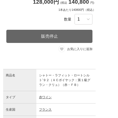
128,000円
140,800
(税込
円)
1本あたり140800円（税込）
数量
販売停止
お気に入りに追加
商品名
シャトー・ラフィット・ロートシル
ト’９２（ＡＣポイヤック：第１級グ
ラン・クリュ）（赤・ＦＢ）
タイプ
赤ワイン
生産国
フランス