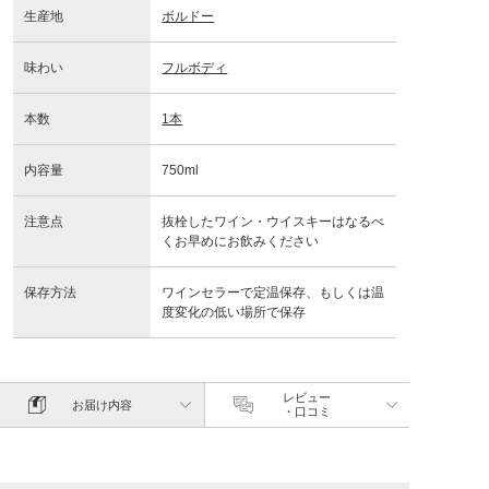
生産地
ボルドー
味わい
フルボディ
本数
1本
内容量
750ml
注意点
抜栓したワイン・ウイスキーはなるべ
くお早めにお飲みください
保存方法
ワインセラーで定温保存、もしくは温
度変化の低い場所で保存
レビュー
お届け内容
・口コミ