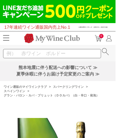
17年連続ワイン通販国内売上No.1
0
熊本地震に伴う配送への影響について ≫
夏季休暇に伴うお届け予定変更のご案内 ≫
ワイン通販のマイワインクラブ
>
スパークリングワイン
>
スペインワイン
>
グラン・バロン・カバ・ブリュット（ＤＯカバ）（白・辛口・発泡）