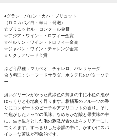
●グラン・バロン・カバ・ブリュット
（ＤＯカバ／白・辛口・発泡）
☆ブリュッセル・コンクール金賞
☆アジア・ワイン・トロフィー金賞
☆ベルリン・ワイン・トロフィー金賞
☆ジャパン・ワイン・チャレンジ金賞
☆サクラアワード金賞
ぶどう品種：マカベオ、チャレロ、パレリャーダ
合う料理：シーフードサラダ、ホタテ貝のバターソテ
ー
淡いグリーンがかった黄緑色の輝きの中に小粒の泡が
ゆっくりと心地良く昇ります。柑橘系のフルーツの香
りにコンポートのピーチやアプリコットの香り。そし
て焦がしたナッツの風味。なめらかな酸と果実味の中
に、生き生きとした泡の刺激が舌の上をクリアーにし
てくれます。すっきりした余韻の中に、かすかにスパ
イシーな苦味が印象的です。