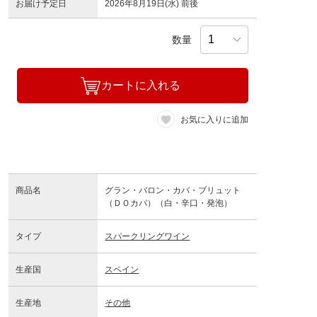
お届け予定日
2026年8月19日(水) 前後
数量
カートに入れる
お気に入りに追加
商品名
グラン・バロン・カバ・ブリュット
（ＤＯカバ）（白・辛口・発泡）
タイプ
スパークリングワイン
生産国
スペイン
生産地
その他