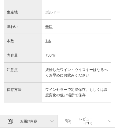
生産地
ボルドー
味わい
辛口
本数
1本
内容量
750ml
注意点
抜栓したワイン・ウイスキーはなるべ
くお早めにお飲みください
保存方法
ワインセラーで定温保存、もしくは温
度変化の低い場所で保存
レビュー
お届け内容
・口コミ