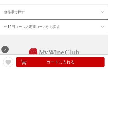
価格帯で探す
年12回コース／定期コースから探す
×
カートに入れる
ワイン通販のマイワインクラ
My Wine Clubとは
ブ
ワインQ＆A
ご利用規約
ご利用ガイド
よくある質問