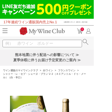
17年連続ワイン通販国内売上No.1
0
熊本地震に伴う配送への影響について ≫
夏季休暇に伴うお届け予定変更のご案内 ≫
ワイン通販のマイワインクラブ
>
白ワイン
>
フランスワイン
>
シャトー・レ・セプ・シェーヌ・ブラン’２２（ＡＣアントル・ドゥ・メー
ル）（白・辛口）