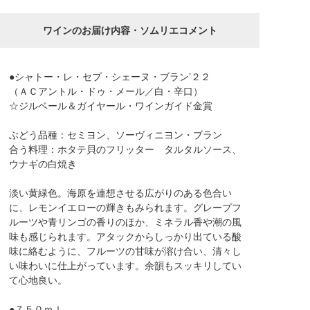
ワインのお届け内容・ソムリエコメント
●シャトー・レ・セプ・シェーヌ・ブラン’２２
（ＡＣアントル・ドゥ・メール／白・辛口）
☆ジルベール＆ガイヤール・ワインガイド金賞
ぶどう品種：セミヨン、ソーヴィニヨン・ブラン
合う料理：ホタテ貝のフリッター タルタルソース、
ウナギの白焼き
淡い黄緑色。海原を連想させる広がりのある色合い
に、レモンイエローの輝きもみられます。グレープフ
ルーツや青リンゴの香りのほか、ミネラル香や潮の風
味も感じられます。アタックからしっかり出ている酸
味に絡むように、フルーツの甘味が溶け合い、清々し
い味わいに仕上がっています。余韻もスッキリしてい
て心地良い。
●７５０ｍｌ