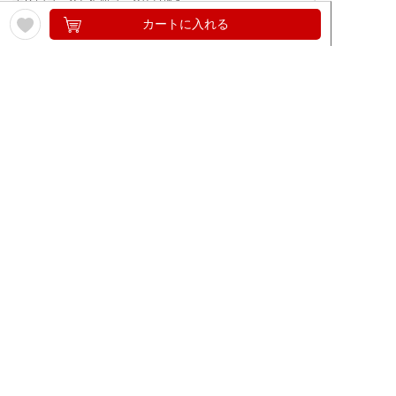
カートに入れる
ワイン通販のマイワインクラ
My Wine Clubとは
ブ
ワインQ＆A
ご利用規約
ご利用ガイド
よくある質問
特定商取引法について
ネットバンクでお支払い
商品に関する大切なお知らせ
セキュリティについて