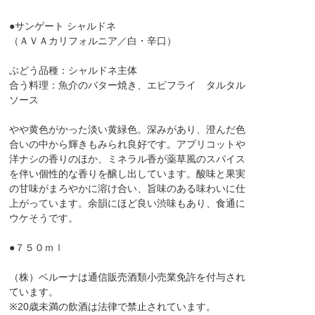
●サンゲート シャルドネ
（ＡＶＡカリフォルニア／白・辛口）
ぶどう品種：シャルドネ主体
合う料理：魚介のバター焼き、エビフライ タルタル
ソース
やや黄色がかった淡い黄緑色。深みがあり、澄んだ色
合いの中から輝きもみられ良好です。アプリコットや
洋ナシの香りのほか、ミネラル香が薬草風のスパイス
を伴い個性的な香りを醸し出しています。酸味と果実
の甘味がまろやかに溶け合い、旨味のある味わいに仕
上がっています。余韻にほど良い渋味もあり、食通に
ウケそうです。
●７５０ｍｌ
（株）ベルーナは通信販売酒類小売業免許を付与され
ています。
※20歳未満の飲酒は法律で禁止されています。